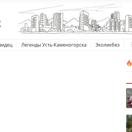
видец
Легенды Усть-Каменогорска
Эколикбез