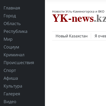
Главная
Новости Усть-Каменогорска и ВКО
Город
Область
Республика
Новый Казахстан
Я оче
Мир
Социум
Криминал
Происшествия
Спорт
Афиша
Культура
Галерея
Видео