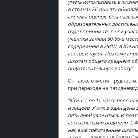
уметь использовать в жизне
в странах ЕС они эту обновл
система оценок. Она называ
образовательных достижений 
будет принимать в ней участ
ученики заняли 50-55-е мест
содержанию в НИШ, в Южной 
соответствуют. Поэтому апр
школам общего среднего об
подготовительную работу",
—
Он также отметил трудности
при переходе на пятидневку.
"85% с 1 по 11 класс перешл
и лицеев. У них в один день
пять дней уложиться. И поэт
согласны сами родители. С 4
нас ещё трёхсменные школы,
школ", —
заключил Ерлан Са