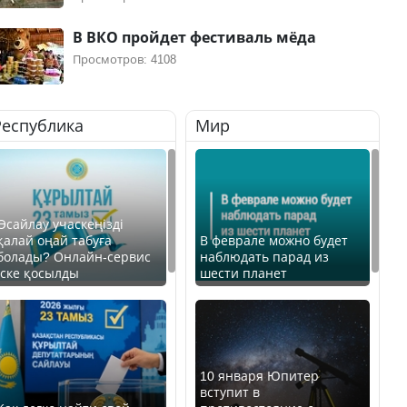
В ВКО пройдет фестиваль мёда
Просмотров: 4108
Республика
Мир
Өсайлау учаскеңізді
қалай оңай табуға
В феврале можно будет
болады? Онлайн-сервис
наблюдать парад из
іске қосылды
шести планет
10 января Юпитер
вступит в