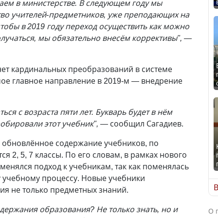
лаем в министерстве. В следующем году мы
тво учителей-предметников, уже преподающих на
чтобы в 2019 году переход осуществить как можно
олучаться, мы обязательно внесём коррективы", —
 нет кардинальных преобразований в системе
мое главное направление в 2019-м — внедрение
ься с возраста пяти лет. Букварь будет в нём
обировали этот учебник", —
сообщил Сагадиев.
обновлённое содержание учебников, по
я 2, 5, 7 классы. По его словам, в рамках нового
енялся подход к учебникам, так как поменялась
 учебному процессу. Новые учебники
В
ия не только предметных знаний.
одержания образования? Не только знать, но и
О 