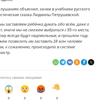
слушаниях объяснил, зачем в учебники русского
истическая сказка Людмилы Петрушевской.
ы заставляем ребёнка думать обо всём, даже о
т, иначе мы не сможем выбраться с 55-го места,
ому всегда будут недовольные, в прошлом году
жем позволить им заставить 18 млн человек
как, к сожалению, происходило в системе
нистр.
литесь своими эмоциями
0
0
0
0