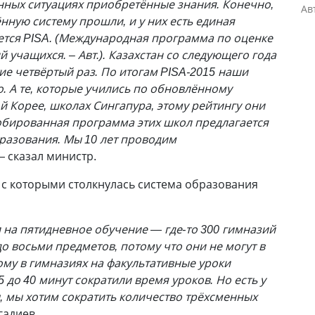
нных ситуациях приобретённые знания. Конечно,
Ав
ённую систему прошли, и у них есть единая
ется PISA. (Международная программа по оценке
учащихся. – Авт.). Казахстан со следующего года
ие четвёртый раз. По итогам PISA-2015 наши
о. А те, которые учились по обновлённому
Корее, школах Сингапура, этому рейтингу они
обированная программа этих школ предлагается
разования. Мы 10 лет проводим
 сказал министр.
, с которыми столкнулась система образования
и на пятидневное обучение — где-то 300 гимназий
 до восьми предметов, потому что они не могут в
ому в гимназиях на факультативные уроки
5 до 40 минут сократили время уроков. Но есть у
 мы хотим сократить количество трёхсменных
гадиев.