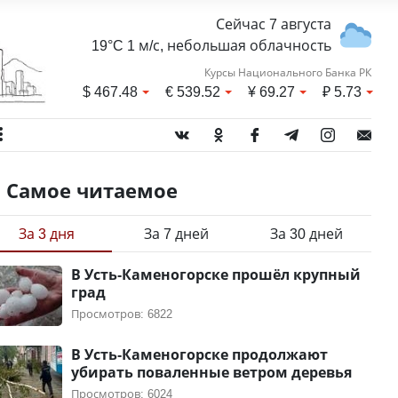
Сейчас 7 августа
19°C 1 м/с, небольшая облачность
Курсы Национального Банка РК
$
467.48
€
539.52
¥
69.27
₽
5.73
Самое читаемое
За 3 дня
За 7 дней
За 30 дней
В Усть-Каменогорске прошёл крупный
град
Просмотров: 6822
В Усть-Каменогорске продолжают
убирать поваленные ветром деревья
Просмотров: 6024