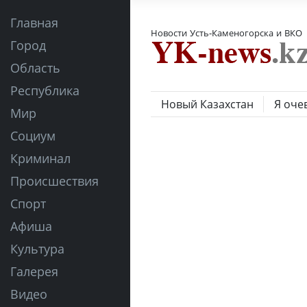
Главная
Новости Усть-Каменогорска и ВКО
Город
Область
Республика
Новый Казахстан
Я оче
Мир
Социум
Криминал
Происшествия
Спорт
Афиша
Культура
Галерея
Видео