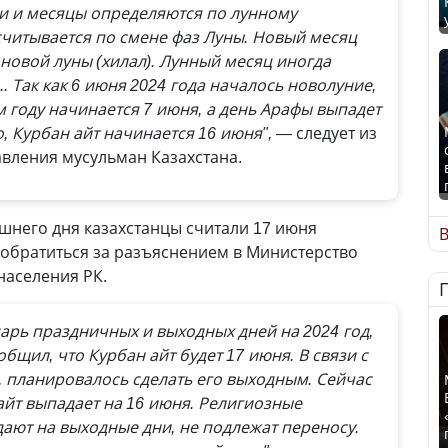
чи и месяцы определяются по лунному
считывается по смене фаз Луны. Новый месяц
новой луны (хилал). Лунный месяц иногда
.. Так как 6 июня 2024 года началось новолуние,
м году начинается 7 июня, а день Арафы выпадет
о, Курбан айт начинается 16 июня",
— следует из
вления мусульман Казахстана.
няшнего дня казахстанцы считали 17 июня
В
обратиться за разъяснением в Министерство
населения РК.
дарь праздничных и выходных дней на 2024 год,
щил, что Курбан айт будет 17 июня. В связи с
ь, планировалось сделать его выходным. Сейчас
айт выпадает на 16 июня. Религиозные
ают на выходные дни, не подлежат переносу.