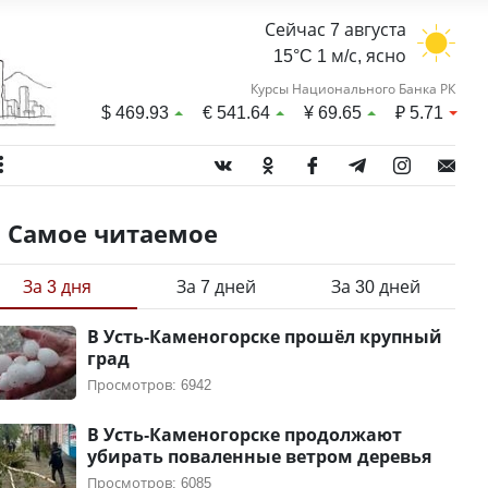
Сейчас 7 августа
15°C 1 м/с, ясно
Курсы Национального Банка РК
$
469.93
€
541.64
¥
69.65
₽
5.71
Самое читаемое
За 3 дня
За 7 дней
За 30 дней
В Усть-Каменогорске прошёл крупный
град
Просмотров: 6942
В Усть-Каменогорске продолжают
убирать поваленные ветром деревья
Просмотров: 6085