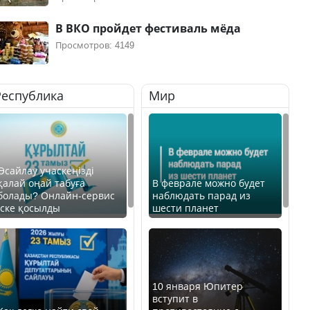
В ВКО пройдет фестиваль мёда
Просмотров: 4149
Республика
Мир
Өсайлау учаскеңізді
қалай оңай табуға
В феврале можно будет
болады? Онлайн-сервис
наблюдать парад из
іске қосылды
шести планет
10 января Юпитер
вступит в