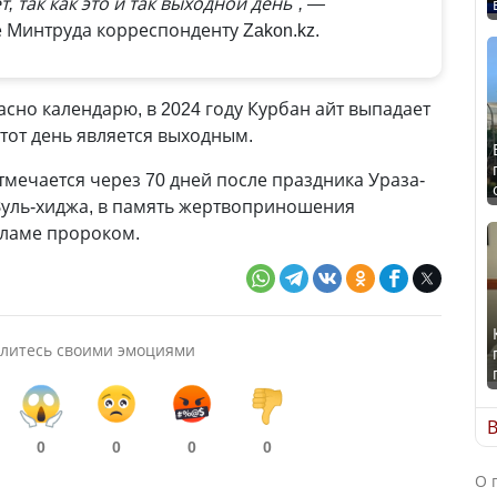
, так как это и так выходной день", —
 Минтруда корреспонденту Zakon.kz.
асно календарю, в 2024 году Курбан айт выпадает
этот день является выходным.
тмечается через 70 дней после праздника Ураза-
 Зуль-хиджа, в память жертвоприношения
сламе пророком.
литесь своими эмоциями
В
0
0
0
0
О 