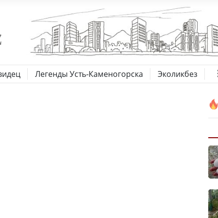
видец
Легенды Усть-Каменогорска
Эколикбез