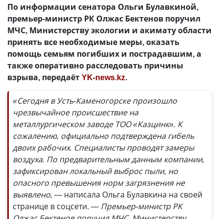
По информации сенатора Ольги Булавкиной,
премьер-министр РК Олжас Бектенов поручил
МЧС, Министерству экологии и акимату области
принять все необходимые меры, оказать
помощь семьям погибших и пострадавшим, а
также оперативно расследовать причины
взрыва, передаёт
YK-news.kz
.
«Сегодня в Усть-Каменогорске произошло
чрезвычайное происшествие на
металлургическом заводе ТОО «Казцинк». К
сожалению, официально подтверждена гибель
двоих рабочих. Специалисты проводят замеры
воздуха. По предварительным данным компании,
зафиксирован локальный выброс пыли, но
опасного превышения норм загрязнения не
выявлено, —
написала Ольга Булавкина на своей
странице в соцсети.
— Премьер-министр РК
Олжас Бектенов поручил МЧС, Министерству