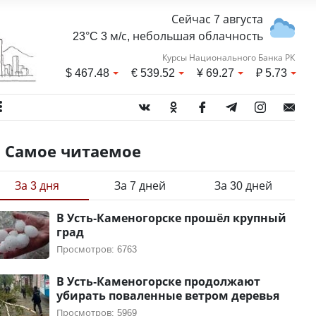
Сейчас 7 августа
23°C 3 м/с, небольшая облачность
Курсы Национального Банка РК
$
467.48
€
539.52
¥
69.27
₽
5.73
Самое читаемое
За 3 дня
За 7 дней
За 30 дней
В Усть-Каменогорске прошёл крупный
град
Просмотров: 6763
В Усть-Каменогорске продолжают
убирать поваленные ветром деревья
Просмотров: 5969