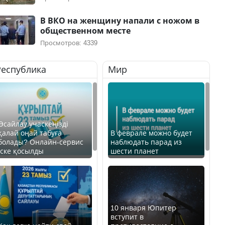
В ВКО на женщину напали с ножом в
общественном месте
Просмотров: 4339
Республика
Мир
Өсайлау учаскеңізді
қалай оңай табуға
В феврале можно будет
болады? Онлайн-сервис
наблюдать парад из
іске қосылды
шести планет
10 января Юпитер
вступит в