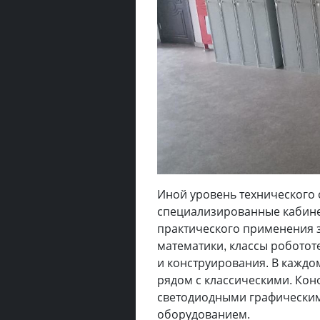
Иной уровень технического 
специализированные кабине
практического применения з
математики, классы робото
и конструирования. В каждо
рядом с классическими. Ко
светодиодными графически
оборудованием.