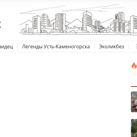
видец
Легенды Усть-Каменогорска
Эколикбез