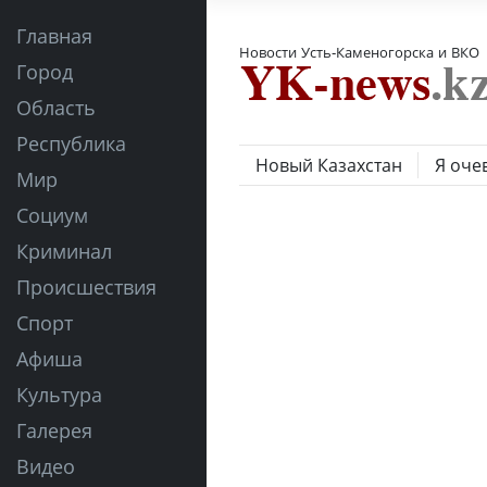
Главная
Новости Усть-Каменогорска и ВКО
Город
Область
Республика
Новый Казахстан
Я оче
Мир
Социум
Криминал
Происшествия
Спорт
Афиша
Культура
Галерея
Видео