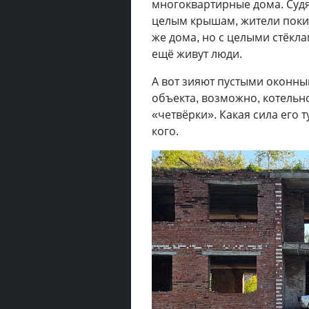
многоквартирные дома. Суд
целым крышам, жители покин
же дома, но с целыми стёкл
ещё живут люди.
А вот зияют пустыми оконн
объекта, возможно, котельн
«четвёрки». Какая сила его 
кого.