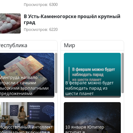
Просмотров: 6300
В Усть-Каменогорске прошёл крупный
град
Просмотров: 6220
Республика
Мир
Минтруда назвало
отрасли с самыми
В феврале можно будет
высокими зарплатными
наблюдать парад из
предложениями
шести планет
Искусственный интеллект
10 января Юпитер
официально включили в
вступит в