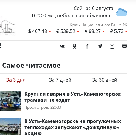
Сейчас 6 августа
16°C 0 м/с, небольшая облачность
Курсы Национального Банка РК
$
467.48
€
539.52
¥
69.27
₽
5.73
Самое читаемое
За 3 дня
За 7 дней
За 30 дней
Крупная авария в Усть-Каменогорске:
трамваи не ходят
Просмотров: 22630
В Усть-Каменогорске на прогулочных
теплоходах запускают «дождливую»
акцию