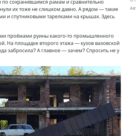
я по сохранившимся рамам и сравнительно
Ав
ули их тоже не слишком давно. А рядом — такие
ами и спутниковыми тарелками на крышах. Здесь
ыми проёмами руины какого-то промышленного
ой. На площадке второго этажа — кузов вазовской
туда забросила? А главное — зачем? Спросить не у