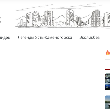
видец
Легенды Усть-Каменогорска
Эколикбез