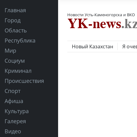
Главная
Новости Усть-Каменогорска и ВКО
Город
Область
Республика
Новый Казахстан
Я оче
Мир
Социум
Криминал
Происшествия
Спорт
Афиша
Культура
Галерея
Видео