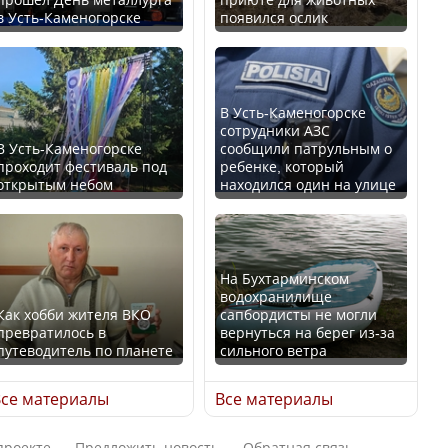
в Усть-Каменогорске
появился ослик
Казахстан возглавил
В России введены
рейтинг благополучия
дополнительные
среди стран Центральной
ограничения для
Азии
казахстанских прав
В Усть-Каменогорске
сотрудники АЗС
В Усть-Каменогорске
сообщили патрульным о
проходит фестиваль под
ребенке, который
открытым небом
находился один на улице
Будут ли представлены
Трамп официально
интересы регионов в
вступил в должность
Курултае?
президента США
На Бухтарминском
водохранилище
Как хобби жителя ВКО
сапбордисты не могли
превратилось в
вернуться на берег из-за
путеводитель по планете
сильного ветра
Ең төменгі жалақы,
Луну признали объектом
алимент, экология: жеті
культурного наследия,
се материалы
Все материалы
партия сайлаушылармен
находящегося под
нені талқылап жатыр?
угрозой исчезновения
проекте
Предложить новость
Обратная связь