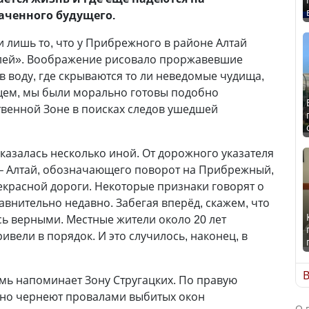
аченного будущего.
и лишь то, что у Прибрежного в районе Алтай
лей». Воображение рисовало проржавевшие
в воду, где скрываются то ли неведомые чудища,
бщем, мы были морально готовы подобно
твенной Зоне в поисках следов ушедшей
оказалась несколько иной. От дорожного указателя
 – Алтай, обозначающего поворот на Прибрежный,
екрасной дороги. Некоторые признаки говорят о
авнительно недавно. Забегая вперёд, скажем, что
ь верными. Местные жители около 20 лет
ивели в порядок. И это случилось, наконец, в
В
мь напоминает Зону Стругацких. По правую
нно чернеют провалами выбитых окон
О 