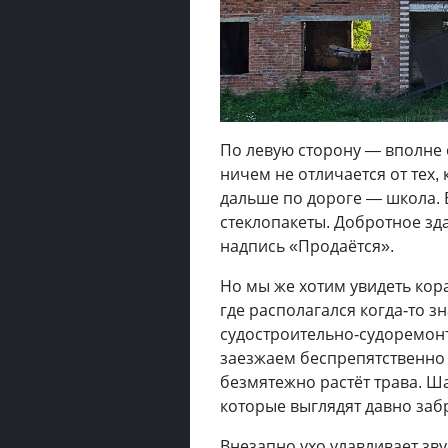
По левую сторону — вполне 
ничем не отличается от тех,
дальше по дороге — школа.
стеклопакеты. Добротное зда
надпись «Продаётся».
Но мы же хотим увидеть кора
где располагался когда-то 
судостроительно-судоремонт
заезжаем беспрепятственно
безмятежно растёт трава. Ш
которые выглядят давно за
Внезапно ухо улавливает зв