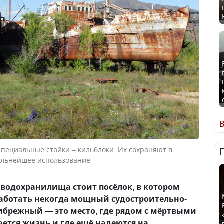
В
специальные стойки – кильблоки. Их сохраняют в
дальнейшее использование
 водохранилища стоит посёлок, в котором
аботать некогда мощный судостроительно-
ибрежный — это место, где рядом с мёртвыми
ется жизнь и где ещё надеются на