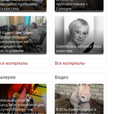
школьную программу
противостояние с
Казахстана
Солнцем
В Казахстане стало
проще получить
направления на
медицинские
Скончалась актриса Вера
обследования
Алентова
се материалы
Все материалы
Галерея
Видео
В РФ вынесен заочный
Қазақстан Орталық Азия
приговор по уголовному
елдері арасында әл-ауқат
делу об убийстве Игоря
индексінде көш бастады
Талькова
Мирас Жугунусов,
Банд’Эрос и миллион для
«супергероев»: как
В Усть-Каменогорске в
прошел День металлурга
приюте для животных