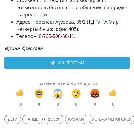
Стоимость: 22 000 тенге за месяц, есть
возможность бесплатного обучения в порядке
очередности.
Адрес: проспект Ауэзова, 35/1 (ТД "VITA Мир",
четвертый этаж, офис 405).
Телефон:
8-705-508-60-11
.
Ирина Краскова
НАШ ТЕЛЕГРАМ
Поделитесь своими эмоциями
0
0
0
0
0
0
ДЕТИ
ТАНЦЫ
ДОСУГ
КРУЖКИ
УСТЬ-КАМЕНОГОРСК