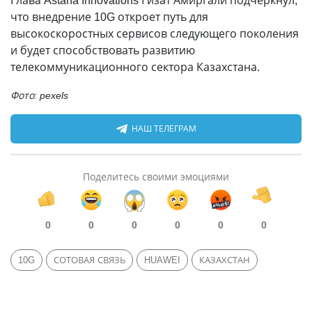
Глава Astana Innovations Гизат Амиргали подчеркнул,
что внедрение 10G откроет путь для
высокоскоростных сервисов следующего поколения
и будет способствовать развитию
телекоммуникационного сектора Казахстана.
Фото: pexels
НАШ ТЕЛЕГРАМ
Поделитесь своими эмоциями
0
0
0
0
0
0
10G
СОТОВАЯ СВЯЗЬ
HUAWEI
КАЗАХСТАН