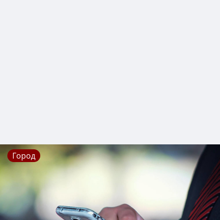
Город