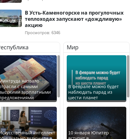
В Усть-Каменогорске на прогулочных
теплоходах запускают «дождливую»
акцию
Просмотров: 6346
Республика
Мир
Минтруда назвало
отрасли с самыми
В феврале можно будет
высокими зарплатными
наблюдать парад из
предложениями
шести планет
Искусственный интеллект
10 января Юпитер
официально включили в
вступит в