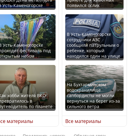
в Усть-Каменогорске
появился ослик
Казахстан возглавил
В России введены
рейтинг благополучия
дополнительные
среди стран Центральной
ограничения для
Азии
казахстанских прав
В Усть-Каменогорске
сотрудники АЗС
В Усть-Каменогорске
сообщили патрульным о
проходит фестиваль под
ребенке, который
открытым небом
находился один на улице
Будут ли представлены
Трамп официально
интересы регионов в
вступил в должность
Курултае?
президента США
На Бухтарминском
водохранилище
Как хобби жителя ВКО
сапбордисты не могли
превратилось в
вернуться на берег из-за
путеводитель по планете
сильного ветра
Ең төменгі жалақы,
Луну признали объектом
алимент, экология: жеті
культурного наследия,
се материалы
Все материалы
партия сайлаушылармен
находящегося под
нені талқылап жатыр?
угрозой исчезновения
проекте
Предложить новость
Обратная связь