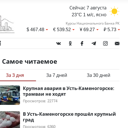
Сейчас 7 августа
23°C 1 м/с, ясно
Курсы Национального Банка РК
$
467.48
€
539.52
¥
69.27
₽
5.73
Самое читаемое
За 3 дня
За 7 дней
За 30 дней
Крупная авария в Усть-Каменогорске:
трамваи не ходят
Просмотров: 22774
В Усть-Каменогорске прошёл крупный
град
Просмотров: 6360