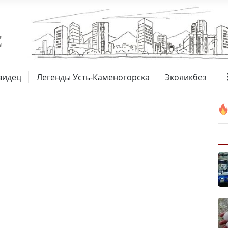
видец
Легенды Усть-Каменогорска
Эколикбез