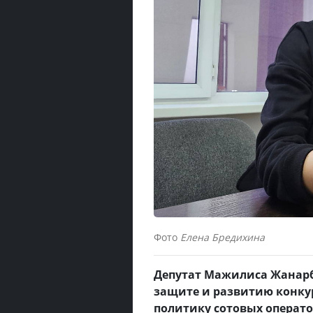
Фото
Елена Бредихина
Депутат Мажилиса Жанарб
защите и развитию конку
политику сотовых операторо