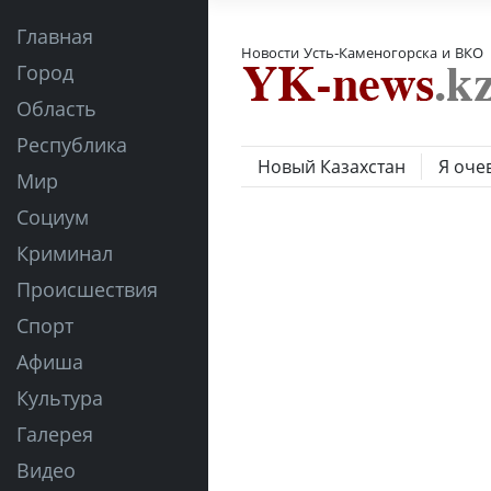
Главная
Новости Усть-Каменогорска и ВКО
Город
Область
Республика
Новый Казахстан
Я оче
Мир
Социум
Криминал
Происшествия
Спорт
Афиша
Культура
Галерея
Видео