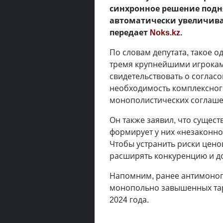
синхронное решение подня
автоматически увеличива
передает
Noks.kz
.
По словам депутата, такое
тремя крупнейшими игрокам
свидетельствовать о соглас
необходимость комплексног
монополистических соглаше
Он также заявил, что суще
формирует у них «незаконно
Чтобы устранить риски цено
расширять конкуренцию и до
Напомним, ранее антимоноп
монопольно завышенных тар
2024 года.