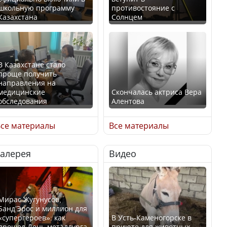
школьную программу
противостояние с
Казахстана
Солнцем
В Казахстане стало
проще получить
направления на
медицинские
Скончалась актриса Вера
обследования
Алентова
се материалы
Все материалы
Галерея
Видео
В РФ вынесен заочный
Қазақстан Орталық Азия
приговор по уголовному
елдері арасында әл-ауқат
делу об убийстве Игоря
индексінде көш бастады
Талькова
Мирас Жугунусов,
Банд’Эрос и миллион для
«супергероев»: как
В Усть-Каменогорске в
прошел День металлурга
приюте для животных