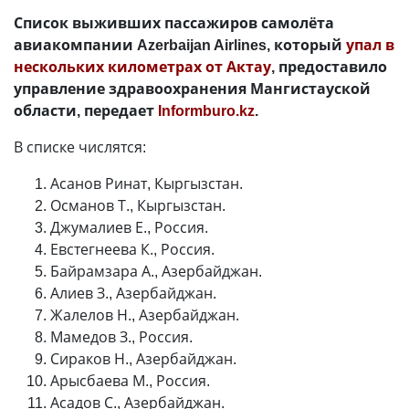
Список выживших пассажиров самолёта
авиакомпании Azerbaijan Airlines, который
упал в
нескольких километрах от Актау
, предоставило
управление здравоохранения Мангистауской
области, передает
Informburo.kz
.
В списке числятся:
Асанов Ринат, Кыргызстан.
Османов Т., Кыргызстан.
Джумалиев Е., Россия.
Евстегнеева К., Россия.
Байрамзара А., Азербайджан.
Алиев З., Азербайджан.
Жалелов Н., Азербайджан.
Мамедов З., Россия.
Сираков Н., Азербайджан.
Арысбаева М., Россия.
Асадов С., Азербайджан.