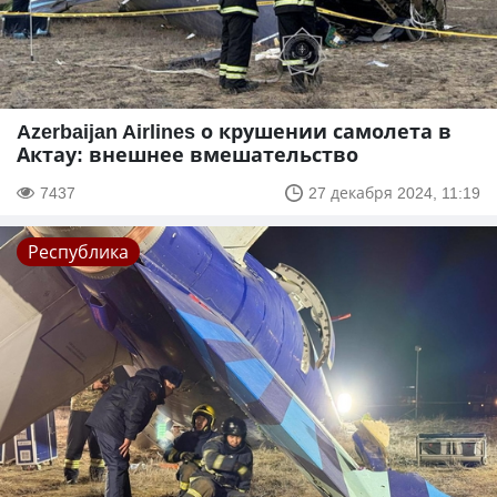
Azerbaijan Airlines о крушении самолета в
Актау: внешнее вмешательство
7437
27 декабря 2024, 11:19
Республика