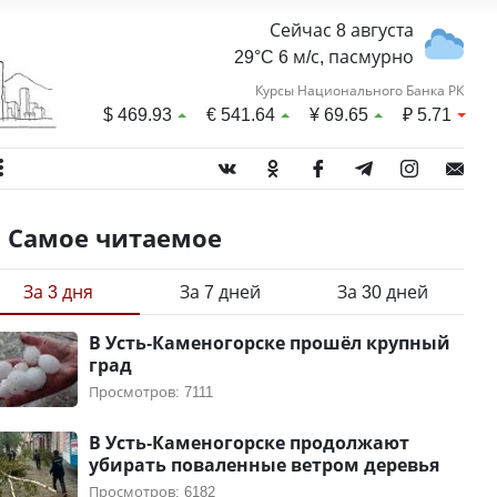
Сейчас 8 августа
29°C 6 м/с, пасмурно
Курсы Национального Банка РК
$
469.93
€
541.64
¥
69.65
₽
5.71
Самое читаемое
За 3 дня
За 7 дней
За 30 дней
В Усть-Каменогорске прошёл крупный
град
Просмотров: 7111
В Усть-Каменогорске продолжают
убирать поваленные ветром деревья
Просмотров: 6182