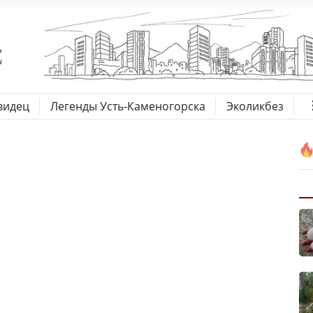
видец
Легенды Усть-Каменогорска
Эколикбез