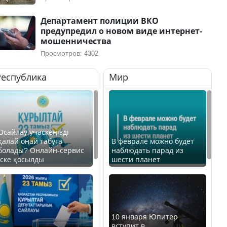
Департамент полиции ВКО
предупредил о новом виде интернет-
мошенничества
Просмотров: 4302
Республика
Мир
Өсайлау учаскеңізді
қалай оңай табуға
В феврале можно будет
болады? Онлайн-сервис
наблюдать парад из
іске қосылды
шести планет
10 января Юпитер
вступит в