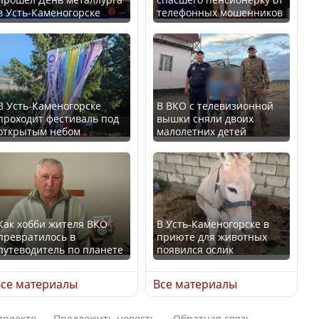
В Казахстане стало
в Усть-Каменогорске
телефонных мошенников
проще получить
В России введены
направления на
дополнительные
медицинские
ограничения для
обследования
казахстанских прав
В Усть-Каменогорске
В ВКО с телевизионной
проходит фестиваль под
вышки сняли двоих
открытым небом
малолетних детей
Қазақстан Орталық Азия
Трамп официально
елдері арасында әл-ауқат
вступил в должность
индексінде көш бастады
президента США
Как хобби жителя ВКО
В Усть-Каменогорске в
превратилось в
приюте для животных
путеводитель по планете
появился ослик
Казахстан возглавил
Луну признали объектом
рейтинг благополучия
культурного наследия,
се материалы
Все материалы
среди стран Центральной
находящегося под
Азии
угрозой исчезновения
проекте
Предложить новость
Обратная связь