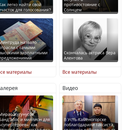
Как легко найти свой
противостояние с
участок для голосования?
Солнцем
Минтруда назвало
отрасли с самыми
высокими зарплатными
Скончалась актриса Вера
предложениями
Алентова
се материалы
Все материалы
Галерея
Видео
Искусственный интеллект
В РФ вынесен заочный
официально включили в
приговор по уголовному
школьную программу
делу об убийстве Игоря
Казахстана
Талькова
Мирас Жугунусов,
Банд’Эрос и миллион для
В Усть-Каменогорске
«супергероев»: как
поблагодарили таксиста,
прошел День металлурга
спасшего пенсионерку от