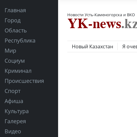
Главная
Новости Усть-Каменогорска и ВКО
Город
Область
Республика
Новый Казахстан
Я оче
Мир
Социум
Криминал
Происшествия
Спорт
Афиша
Культура
Галерея
Видео