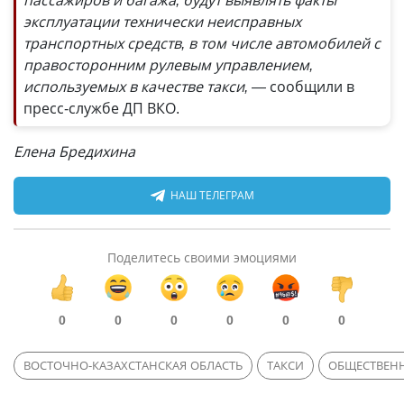
пассажиров и багажа, будут выявлять факты
эксплуатации технически неисправных
транспортных средств, в том числе автомобилей с
правосторонним рулевым управлением,
используемых в качестве такси, —
сообщили в
пресс-службе ДП ВКО.
Елена Бредихина
НАШ ТЕЛЕГРАМ
Поделитесь своими эмоциями
0
0
0
0
0
0
ВОСТОЧНО-КАЗАХСТАНСКАЯ ОБЛАСТЬ
ТАКСИ
ОБЩЕСТВЕН