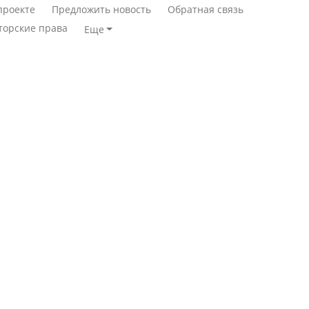
проекте
Предложить новость
Обратная связь
торские права
Еще
Станет ли
Қазақстан Орталық Азия
метапневмовирус
елдері арасында әл-ауқат
эпидемией, рассказали в
индексінде көш бастады
ВОЗ
Казахстан возглавил
Пассажирский самолет
рейтинг благополучия
потерпел крушение в
среди стран Центральной
Южной Корее, погибли
Азии
120 человек
Авиакатастрофа близ
Будут ли представлены
Актау: Путин принес