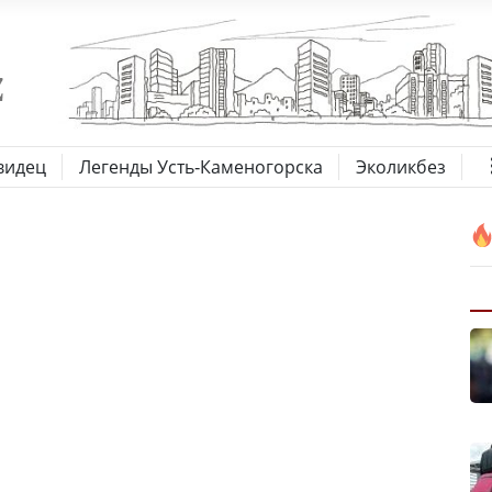
видец
Легенды Усть-Каменогорска
Эколикбез