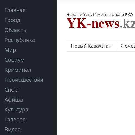
Главная
Новости Усть-Каменогорска и ВКО
Город
Область
Республика
Новый Казахстан
Я оче
Мир
Социум
Криминал
Происшествия
Спорт
Афиша
Культура
Галерея
Видео