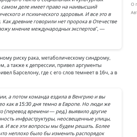
О 
на самом деле имеет право на наивысший
Ав
еского и психического здоровья. И все это в
 Как древние говорили нет пророка в Отечестве
ивожу мнение международных экспертов", —
ному риску рака, метаболическому синдрому,
м, а также к депрессии, привел аргументы
вел Барселону, где с его слов темнеет в 16ч, а в
бии, а потом команда ездила в Венгрию и вы
о как в 15:30 дня темно в Европе. Но люди же
то (перевод времени — ред.) выявило другие
ность инфраструктуры, неосвещенные улицы,
в. И все эти вопросы мы будем решать. Более
, что неплохо было бы изменить распорядок