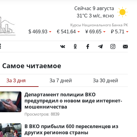
Сейчас 9 августа
31°C 3 м/с, ясно
Курсы Национального Банка РК
$
469.93
€
541.64
¥
69.65
₽
5.71
Самое читаемое
За 3 дня
За 7 дней
За 30 дней
Департамент полиции ВКО
предупредил о новом виде интернет-
мошенничества
Просмотров: 8839
В ВКО прибыли 600 переселенцев из
других регионов страны