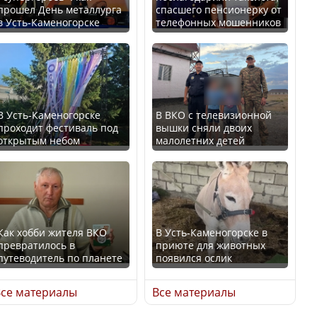
прошел День металлурга
спасшего пенсионерку от
в Усть-Каменогорске
телефонных мошенников
Минтруда назвало
В России введены
отрасли с самыми
дополнительные
высокими зарплатными
ограничения для
предложениями
казахстанских прав
В Усть-Каменогорске
В ВКО с телевизионной
проходит фестиваль под
вышки сняли двоих
открытым небом
малолетних детей
Искусственный интеллект
официально включили в
Трамп официально
школьную программу
вступил в должность
Казахстана
президента США
Как хобби жителя ВКО
В Усть-Каменогорске в
превратилось в
приюте для животных
В Казахстане стало
путеводитель по планете
появился ослик
проще получить
Луну признали объектом
направления на
культурного наследия,
се материалы
Все материалы
медицинские
находящегося под
обследования
угрозой исчезновения