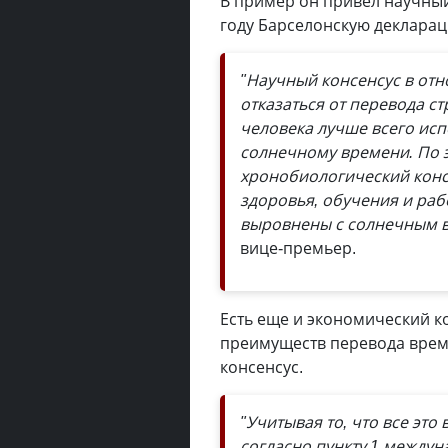
В пример он привел научный
году Барселонскую декларац
"Научный консенсус в отн
отказаться от перевода с
человека лучше всего ис
солнечному времени. По 
хронобиологический консе
здоровья, обучения и раб
выровнены с солнечным в
вице-премьер.
Есть еще и экономический ко
преимуществ перевода време
консенсус.
"Учитывая то, что все эт
согласно пункту 1 междун