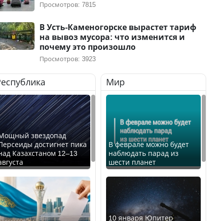
Просмотров: 7815
В Усть-Каменогорске вырастет тариф
на вывоз мусора: что изменится и
почему это произошло
Просмотров: 3923
Республика
Мир
Мощный звездопад
Персеиды достигнет пика
В феврале можно будет
над Казахстаном 12–13
наблюдать парад из
августа
шести планет
10 января Юпитер