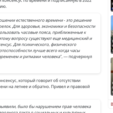
 консенсус по времени и подписанную в 2022
ию.
ошении естественного времени - это решение
трелок. Для здоровья, экономики и безопасности
пользовать часовые пояса, приближенные к
этому вопросу существуют еще медицинский и
нсус. Для психического, физического
отоспособности лучше всего когда часы
ременем и ритмами человека", —
подчеркнул
нсенсус, который говорит об отсутствии
ни на летнее и обратно. Привел и правовой
В
о выявили, было бы нарушением прав человека
ародного пакта о социальных и культурных