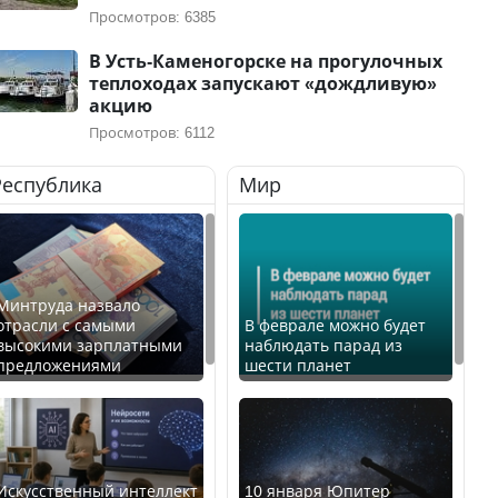
Просмотров: 6385
В Усть-Каменогорске на прогулочных
теплоходах запускают «дождливую»
акцию
Просмотров: 6112
Республика
Мир
Минтруда назвало
отрасли с самыми
В феврале можно будет
высокими зарплатными
наблюдать парад из
предложениями
шести планет
Искусственный интеллект
10 января Юпитер