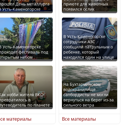
прошел День металлурга
приюте для животных
в Усть-Каменогорске
появился ослик
Казахстан возглавил
В России введены
рейтинг благополучия
дополнительные
среди стран Центральной
ограничения для
Азии
казахстанских прав
В Усть-Каменогорске
сотрудники АЗС
В Усть-Каменогорске
сообщили патрульным о
проходит фестиваль под
ребенке, который
открытым небом
находился один на улице
Будут ли представлены
Трамп официально
интересы регионов в
вступил в должность
Курултае?
президента США
На Бухтарминском
водохранилище
Как хобби жителя ВКО
сапбордисты не могли
превратилось в
вернуться на берег из-за
путеводитель по планете
сильного ветра
Ең төменгі жалақы,
Луну признали объектом
алимент, экология: жеті
культурного наследия,
се материалы
Все материалы
партия сайлаушылармен
находящегося под
нені талқылап жатыр?
угрозой исчезновения