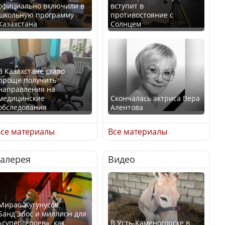
официально включили в
вступит в
школьную программу
противостояние с
Казахстана
Солнцем
В Казахстане стало
проще получить
направления на
медицинские
Скончалась актриса Вера
обследования
Алентова
се материалы
Все материалы
Галерея
Видео
В РФ вынесен заочный
Қазақстан Орталық Азия
приговор по уголовному
елдері арасында әл-ауқат
делу об убийстве Игоря
индексінде көш бастады
Талькова
Мирас Жугунусов,
Банд’Эрос и миллион для
«супергероев»: как
В Усть-Каменогорске в