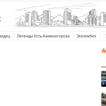
видец
Легенды Усть-Каменогорска
Эколикбез