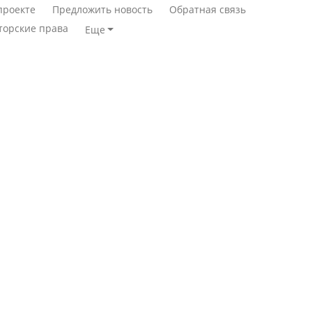
проекте
Предложить новость
Обратная связь
торские права
Еще
Минимальная зарплата,
алименты, экология — о
Станет ли
чем говорят с
метапневмовирус
избирателями
эпидемией, рассказали в
представители партий
ВОЗ
Пассажирский самолет
Министр рассказал, из
потерпел крушение в
чего делают колбасу в
Южной Корее, погибли
Казахстане
120 человек
Министр объяснил,
Авиакатастрофа близ
почему казахстанские
Актау: Путин принес