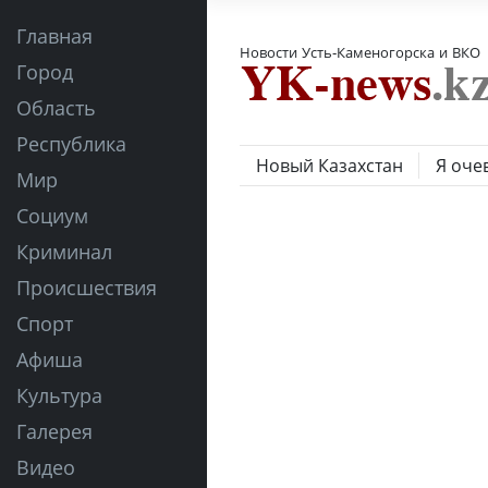
Главная
Новости Усть-Каменогорска и ВКО
Город
Область
Республика
Новый Казахстан
Я оче
Мир
Социум
Криминал
Происшествия
Спорт
Афиша
Культура
Галерея
Видео