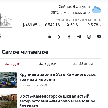
Сейчас 6 августа
29°C 5 м/с, пасмурно
Курсы Национального Банка РК
$
469.85
€
542.16
¥
69.61
₽
5.78
Самое читаемое
За 3 дня
За 7 дней
За 30 дней
Крупная авария в Усть-Каменогорске:
трамваи не ходят
Просмотров: 22293
В Усть-Каменогорске шквалистый
ветер оставил Ахмирово и Меновное
без света