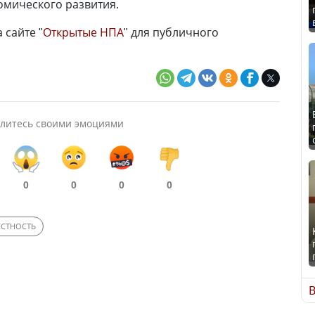
омического развития.
 сайте "
Открытые НПА
" для публичного
литесь своими эмоциями
0
0
0
0
ЕСТНОСТЬ
В