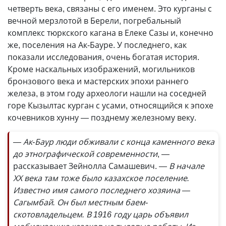
четверть века, связаны с его именем. Это курганы с
вечной мерзлотой в Берели, погребальный
комплекс тюркского кагана в Елеке Сазы и, конечно
же, поселения на Ак-Бауре. У последнего, как
показали исследования, очень богатая история.
Кроме наскальных изображений, могильников
бронзового века и мастерских эпохи раннего
железа, в этом году археологи нашли на соседней
горе Кызылтас курган с усами, относящийся к эпохе
кочевников хунну — позднему железному веку.
— Ак-Баур люди обживали с конца каменного века
до этнографической современности
, —
рассказывает Зейнолла Самашевич.
— В начале
ХХ века там тоже было казахское поселение.
Известно имя самого последнего хозяина —
Сагымбай. Он был местным баем-
скотовладельцем. В 1916 году царь объявил