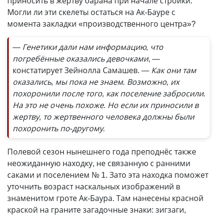
приносить в жертву барана при начале стройки.
Могли ли эти скелеты остаться на Ак-Бауре с
момента закладки «производственного центра»?
— Генетики дали нам информацию, что
погребённые оказались девочками
, —
констатирует Зейнолла Самашев.
— Как они там
оказались, мы пока не знаем. Возможно, их
похоронили после того, как поселение забросили.
На это не очень похоже. Но если их приносили в
жертву, то жертвенного человека должны были
похоронить по-другому.
Полевой сезон нынешнего года преподнёс также
неожиданную находку, не связанную с ранними
саками и поселением № 1. Зато эта находка поможет
уточнить возраст наскальных изображений в
знаменитом гроте Ак-Баура. Там нанесены красной
краской на граните загадочные знаки: зигзаги,