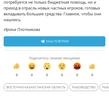
потребуется не только бюджетная помощь, но и
приход в отрасль новых частных игроков, готовых
вкладывать большие средства. Главное, чтобы они
нашлись.
Ирина Плотникова
НАШ ТЕЛЕГРАМ
Поделитесь своими эмоциями
0
0
0
0
0
0
ВОСТОЧНО-КАЗАХСТАНСКАЯ ОБЛАСТЬ
РЫБОВОДСТВО
РЫБ