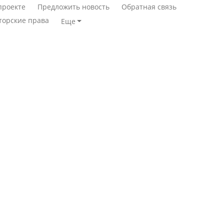
проекте
Предложить новость
Обратная связь
торские права
Еще
Минимальная зарплата,
алименты, экология — о
Станет ли
чем говорят с
метапневмовирус
избирателями
эпидемией, рассказали в
представители партий
ВОЗ
Пассажирский самолет
Министр рассказал, из
потерпел крушение в
чего делают колбасу в
Южной Корее, погибли
Казахстане
120 человек
Министр объяснил,
Авиакатастрофа близ
почему казахстанские
Актау: Путин принес