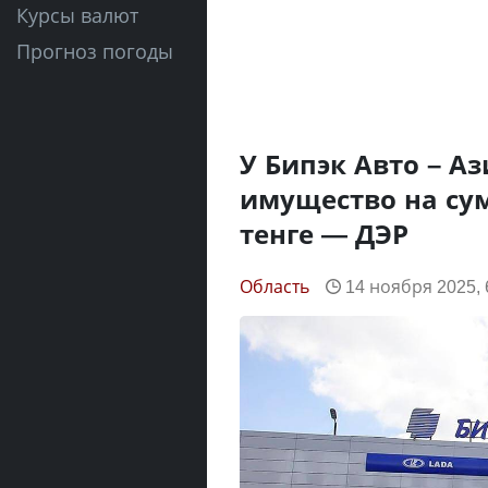
Курсы валют
Прогноз погоды
У Бипэк Авто – А
имущество на сум
тенге — ДЭР
Область
14 ноября 2025, 