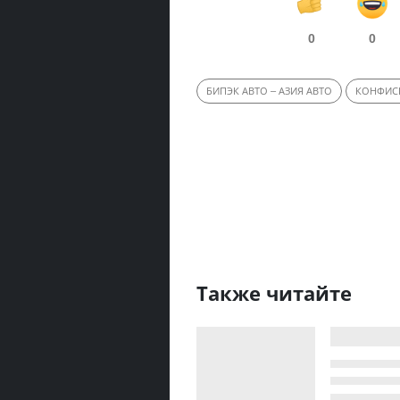
0
0
БИПЭК АВТО – АЗИЯ АВТО
КОНФИС
Также читайте