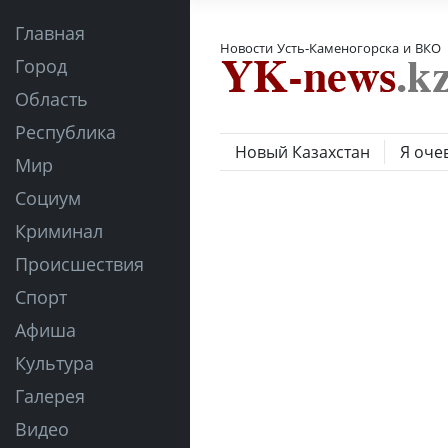
Главная
Новости Усть-Каменогорска и ВКО
Город
Область
Республика
Новый Казахстан
Я оче
Мир
Социум
Криминал
Происшествия
Спорт
Афиша
Культура
Галерея
Видео