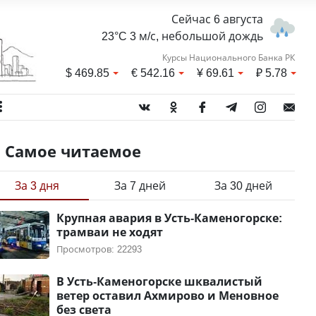
Сейчас 6 августа
23°C 3 м/с, небольшой дождь
Курсы Национального Банка РК
$
469.85
€
542.16
¥
69.61
₽
5.78
Самое читаемое
За 3 дня
За 7 дней
За 30 дней
Крупная авария в Усть-Каменогорске:
трамваи не ходят
Просмотров: 22293
В Усть-Каменогорске шквалистый
ветер оставил Ахмирово и Меновное
без света