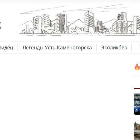
видец
Легенды Усть-Каменогорска
Эколикбез