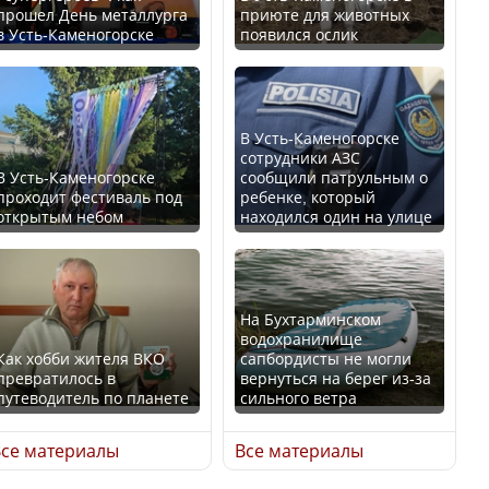
прошел День металлурга
приюте для животных
в Усть-Каменогорске
появился ослик
Казахстан возглавил
В России введены
рейтинг благополучия
дополнительные
среди стран Центральной
ограничения для
Азии
казахстанских прав
В Усть-Каменогорске
сотрудники АЗС
В Усть-Каменогорске
сообщили патрульным о
проходит фестиваль под
ребенке, который
открытым небом
находился один на улице
Будут ли представлены
Трамп официально
интересы регионов в
вступил в должность
Курултае?
президента США
На Бухтарминском
водохранилище
Как хобби жителя ВКО
сапбордисты не могли
превратилось в
вернуться на берег из-за
путеводитель по планете
сильного ветра
Ең төменгі жалақы,
Луну признали объектом
алимент, экология: жеті
культурного наследия,
се материалы
Все материалы
партия сайлаушылармен
находящегося под
нені талқылап жатыр?
угрозой исчезновения