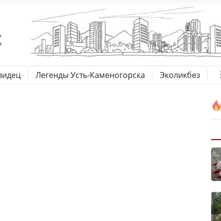
видец
Легенды Усть-Каменогорска
Эколикбез