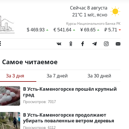
Сейчас 8 августа
21°C 1 м/с, ясно
Курсы Национального Банка РК
$
469.93
€
541.64
¥
69.65
₽
5.71
Самое читаемое
За 3 дня
За 7 дней
За 30 дней
В Усть-Каменогорске прошёл крупный
град
Просмотров: 7017
В Усть-Каменогорске продолжают
убирать поваленные ветром деревья
Просмотров: 6112