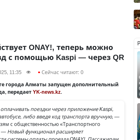
йствует ONAY!, теперь можно
д с помощью Kaspi — через QR
25, 11:35
Сейчас читают:
0
те города Алматы запущен дополнительный
да, передает
YK-news.kz
.
оплачивать поездки через приложение Kaspi,
втобусе, либо введя код транспорта вручную, —
язям с общественностью «Транспортного
.
— Новый функционал расширяет
и системы оплаты проезда ONAY!. Пассажирам