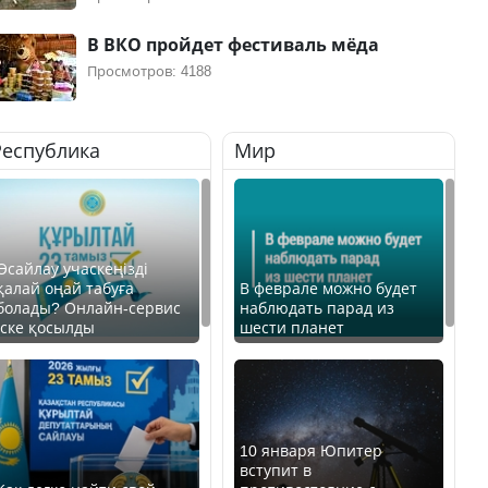
В ВКО пройдет фестиваль мёда
Просмотров: 4188
Республика
Мир
Өсайлау учаскеңізді
қалай оңай табуға
В феврале можно будет
болады? Онлайн-сервис
наблюдать парад из
іске қосылды
шести планет
10 января Юпитер
вступит в