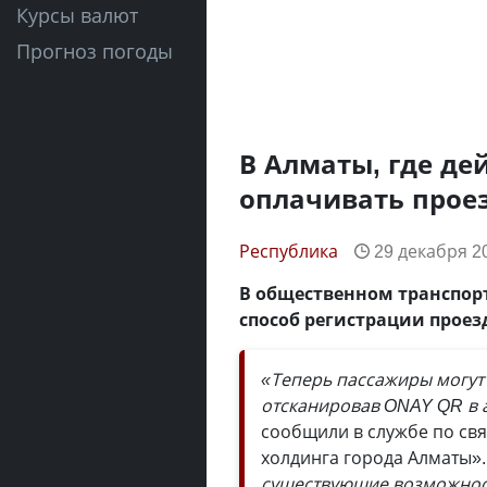
Курсы валют
Прогноз погоды
В Алматы, где де
оплачивать проез
Республика
29 декабря 20
В общественном транспор
способ регистрации проез
«Теперь пассажиры могут 
отсканировав ONAY QR в а
сообщили в службе по св
холдинга города Алматы»
существующие возможност