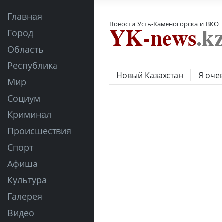
Главная
Новости Усть-Каменогорска и ВКО
Город
Область
Республика
Новый Казахстан
Я оче
Мир
Социум
Криминал
Происшествия
Спорт
Афиша
Культура
Галерея
Видео