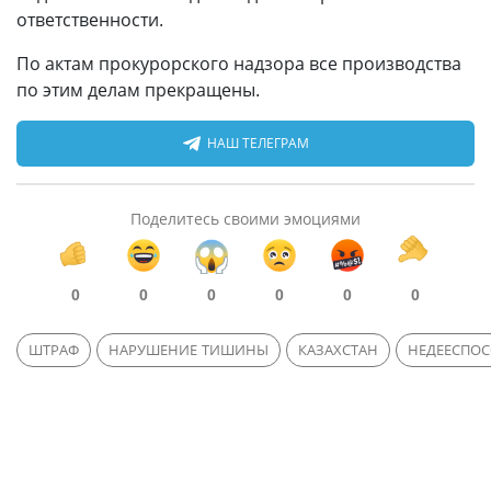
ответственности.
По актам прокурорского надзора все производства
по этим делам прекращены.
НАШ ТЕЛЕГРАМ
Поделитесь своими эмоциями
0
0
0
0
0
0
ШТРАФ
НАРУШЕНИЕ ТИШИНЫ
КАЗАХСТАН
НЕДЕЕСПО