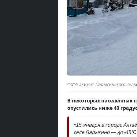
Фото
акимат Парыгинского сельс
В некоторых населенных 
опустились ниже 40 граду
«15 января в городе Алтае
селе Парыгино — до -45°C