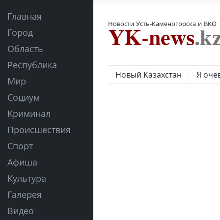
Главная
Новости Усть-Каменогорска и ВКО
Город
Область
Республика
Новый Казахстан
Я оче
Мир
Социум
Криминал
Происшествия
Спорт
Афиша
Культура
Галерея
Видео