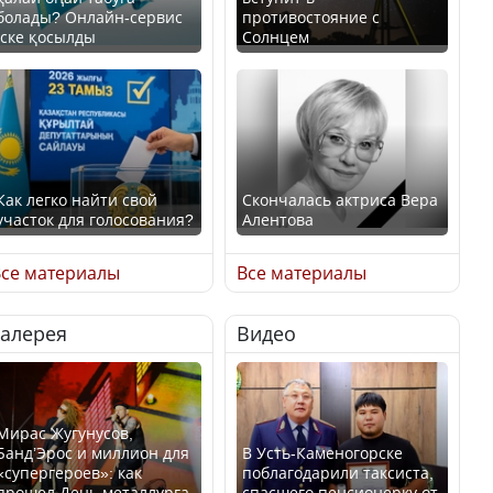
болады? Онлайн-сервис
противостояние с
іске қосылды
Солнцем
Как легко найти свой
Скончалась актриса Вера
участок для голосования?
Алентова
се материалы
Все материалы
Галерея
Видео
Минтруда назвало
В РФ вынесен заочный
отрасли с самыми
приговор по уголовному
высокими зарплатными
делу об убийстве Игоря
предложениями
Талькова
Мирас Жугунусов,
Банд’Эрос и миллион для
В Усть-Каменогорске
«супергероев»: как
поблагодарили таксиста,
прошел День металлурга
спасшего пенсионерку от