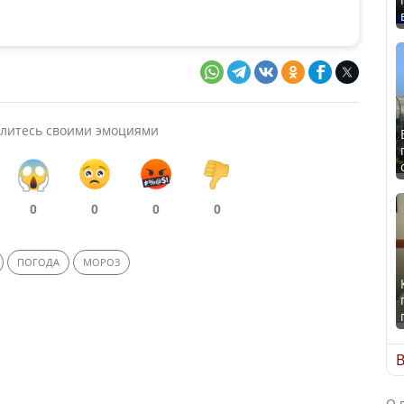
литесь своими эмоциями
0
0
0
0
ПОГОДА
МОРОЗ
В
О 