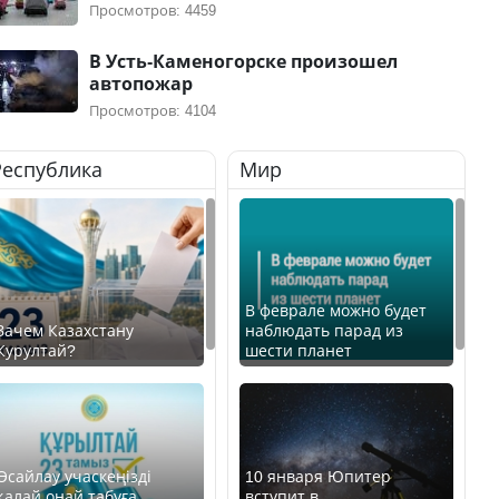
Просмотров: 4459
В Усть-Каменогорске произошел
автопожар
Просмотров: 4104
Республика
Мир
В феврале можно будет
Зачем Казахстану
наблюдать парад из
Курултай?
шести планет
Өсайлау учаскеңізді
10 января Юпитер
қалай оңай табуға
вступит в