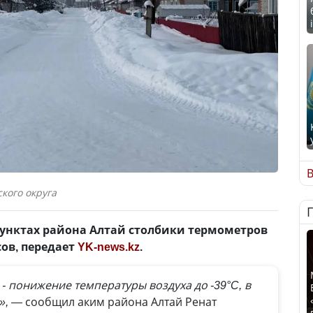
В
кого округа
пунктах района Алтай столбики термометров
сов, передает
YK-news.kz
.
 - понижение температуры воздуха до -39°C, в
», —
сообщил аким района Алтай Ренат