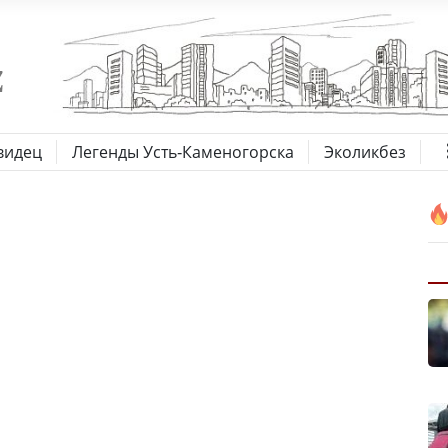
видец
Легенды Усть-Каменогорска
Эколикбез