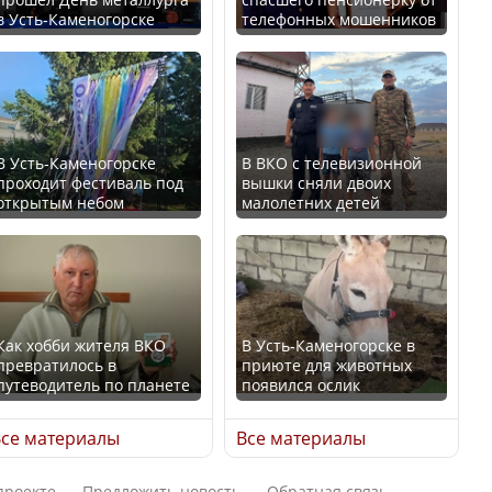
в Усть-Каменогорске
телефонных мошенников
Искусственный интеллект
В России введены
официально включили в
дополнительные
школьную программу
ограничения для
Казахстана
казахстанских прав
В Усть-Каменогорске
В ВКО с телевизионной
проходит фестиваль под
вышки сняли двоих
В Казахстане стало
открытым небом
малолетних детей
проще получить
направления на
Трамп официально
медицинские
вступил в должность
обследования
президента США
Как хобби жителя ВКО
В Усть-Каменогорске в
превратилось в
приюте для животных
путеводитель по планете
появился ослик
Луну признали объектом
Қазақстан Орталық Азия
культурного наследия,
се материалы
Все материалы
елдері арасында әл-ауқат
находящегося под
индексінде көш бастады
угрозой исчезновения
проекте
Предложить новость
Обратная связь