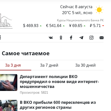
Сейчас 8 августа
20°C 5 м/с, ясно
Курсы Национального Банка РК
$
469.93
€
541.64
¥
69.65
₽
5.71
Самое читаемое
За 3 дня
За 7 дней
За 30 дней
Департамент полиции ВКО
предупредил о новом виде интернет-
мошенничества
Просмотров: 5821
В ВКО прибыли 600 переселенцев из
других регионов страны