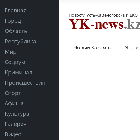
Главная
Новости Усть-Каменогорска и ВКО
Город
Область
Республика
Новый Казахстан
Я оче
Мир
Социум
Криминал
Происшествия
Спорт
Афиша
Культура
Галерея
Видео