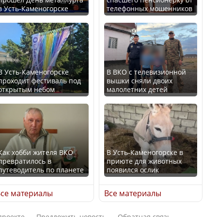
в Усть-Каменогорске
телефонных мошенников
Искусственный интеллект
В России введены
официально включили в
дополнительные
школьную программу
ограничения для
Казахстана
казахстанских прав
В Усть-Каменогорске
В ВКО с телевизионной
проходит фестиваль под
вышки сняли двоих
В Казахстане стало
открытым небом
малолетних детей
проще получить
направления на
Трамп официально
медицинские
вступил в должность
обследования
президента США
Как хобби жителя ВКО
В Усть-Каменогорске в
превратилось в
приюте для животных
путеводитель по планете
появился ослик
Луну признали объектом
Қазақстан Орталық Азия
культурного наследия,
се материалы
Все материалы
елдері арасында әл-ауқат
находящегося под
индексінде көш бастады
угрозой исчезновения
проекте
Предложить новость
Обратная связь