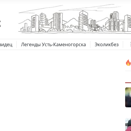
видец
Легенды Усть-Каменогорска
Эколикбез