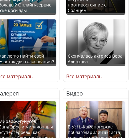
болады? Онлайн-сервис
противостояние с
іске қосылды
Солнцем
Как легко найти свой
Скончалась актриса Вера
участок для голосования?
Алентова
се материалы
Все материалы
Галерея
Видео
Минтруда назвало
В РФ вынесен заочный
отрасли с самыми
приговор по уголовному
высокими зарплатными
делу об убийстве Игоря
предложениями
Талькова
Мирас Жугунусов,
Банд’Эрос и миллион для
В Усть-Каменогорске
«супергероев»: как
поблагодарили таксиста,
прошел День металлурга
спасшего пенсионерку от