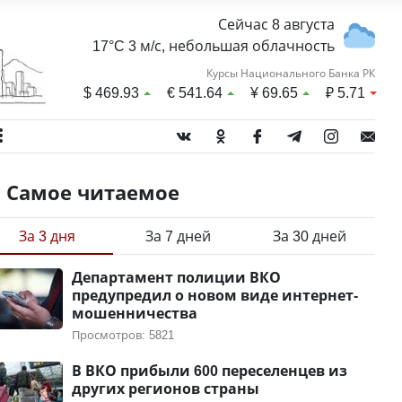
Сейчас 8 августа
17°C 3 м/с, небольшая облачность
Курсы Национального Банка РК
$
469.93
€
541.64
¥
69.65
₽
5.71
Самое читаемое
За 3 дня
За 7 дней
За 30 дней
Департамент полиции ВКО
предупредил о новом виде интернет-
мошенничества
Просмотров: 5821
В ВКО прибыли 600 переселенцев из
других регионов страны