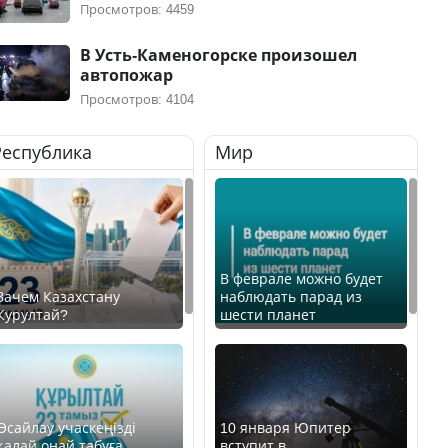
Просмотров: 4459
В Усть-Каменогорске произошел
автопожар
Просмотров: 4104
Республика
Мир
В феврале можно будет
Зачем Казахстану
наблюдать парад из
Курултай?
шести планет
Өсайлау учаскеңізді
10 января Юпитер
қалай оңай табуға
вступит в