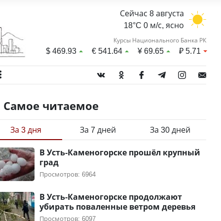
Сейчас 8 августа
18°C 0 м/с, ясно
Курсы Национального Банка РК
$
469.93
€
541.64
¥
69.65
₽
5.71
Самое читаемое
За 3 дня
За 7 дней
За 30 дней
В Усть-Каменогорске прошёл крупный
град
Просмотров: 6964
В Усть-Каменогорске продолжают
убирать поваленные ветром деревья
Просмотров: 6097