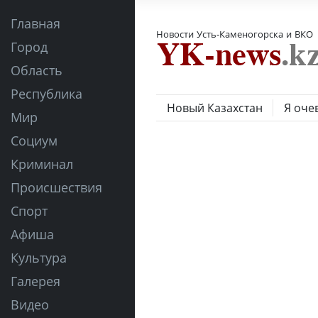
Главная
Новости Усть-Каменогорска и ВКО
Город
Область
Республика
Новый Казахстан
Я оче
Мир
Социум
Криминал
Происшествия
Спорт
Афиша
Культура
Галерея
Видео