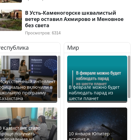
В Усть-Каменогорске шквалистый
ветер оставил Ахмирово и Меновное
без света
Просмотров: 6314
Республика
Мир
Искусственный интеллект
официально включили в
В феврале можно будет
школьную программу
наблюдать парад из
Казахстана
шести планет
В Казахстане стало
проще получить
10 января Юпитер
направления на
вступит в