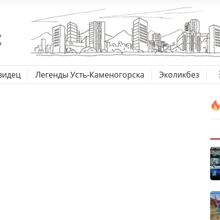
видец
Легенды Усть-Каменогорска
Эколикбез