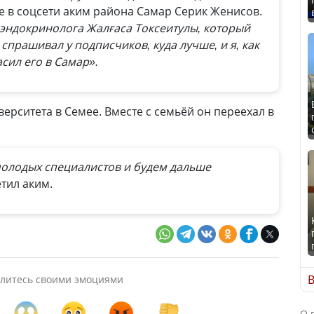
е в соцсети аким района Самар Серик Женисов.
т эндокринолога Жалғаса Токсеитулы, который
 спрашивал у подписчиков, куда лучше, и я, как
сил его в Самар».
ерситета в Семее. Вместе с семьёй он переехал в
молодых специалистов и будем дальше
етил аким.
В
литесь своими эмоциями
О 