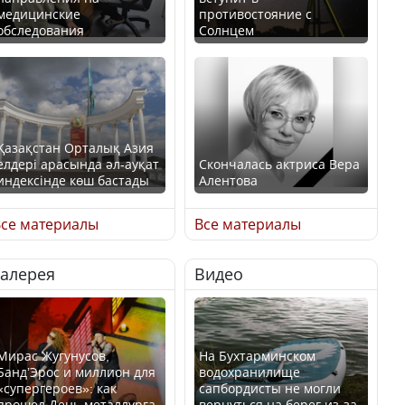
медицинские
противостояние с
обследования
Солнцем
Қазақстан Орталық Азия
елдері арасында әл-ауқат
Скончалась актриса Вера
индексінде көш бастады
Алентова
се материалы
Все материалы
Галерея
Видео
Казахстан возглавил
В РФ вынесен заочный
рейтинг благополучия
приговор по уголовному
среди стран Центральной
делу об убийстве Игоря
Азии
Талькова
Мирас Жугунусов,
На Бухтарминском
Банд’Эрос и миллион для
водохранилище
«супергероев»: как
сапбордисты не могли
прошел День металлурга
вернуться на берег из-за