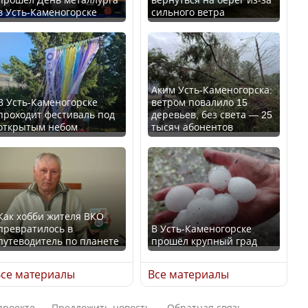
в Усть-Каменогорске
сильного ветра
В России введены
Будут ли представлены
дополнительные
интересы регионов в
ограничения для
Курултае?
казахстанских прав
Аким Усть-Каменогорска:
В Усть-Каменогорске
ветром повалило 15
проходит фестиваль под
деревьев, без света — 25
открытым небом
тысяч абонентов
Ең төменгі жалақы,
алимент, экология: жеті
Трамп официально
партия сайлаушылармен
вступил в должность
нені талқылап жатыр?
президента США
Как хобби жителя ВКО
превратилось в
В Усть-Каменогорске
Минимальная зарплата,
путеводитель по планете
прошёл крупный град
алименты, экология — о
Луну признали объектом
чем говорят с
культурного наследия,
се материалы
Все материалы
избирателями
находящегося под
представители партий
угрозой исчезновения
проекте
Предложить новость
Обратная связь