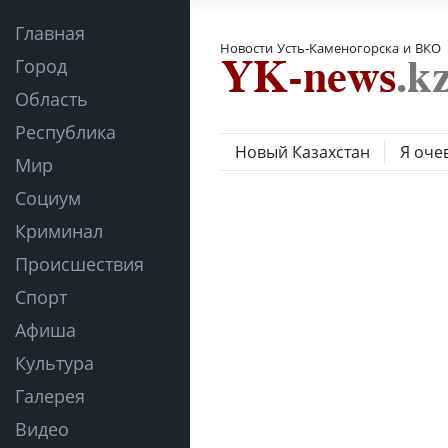
Главная
Новости Усть-Каменогорска и ВКО
Город
Область
Республика
Новый Казахстан
Я оче
Мир
Социум
Криминал
Происшествия
Спорт
Афиша
Культура
Галерея
Видео