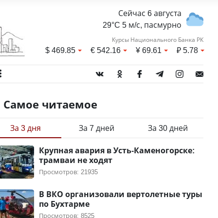
Сейчас 6 августа
29°C 5 м/с, пасмурно
Курсы Национального Банка РК
$
469.85
€
542.16
¥
69.61
₽
5.78
Самое читаемое
За 3 дня
За 7 дней
За 30 дней
Крупная авария в Усть-Каменогорске:
трамваи не ходят
Просмотров: 21935
В ВКО организовали вертолетные туры
по Бухтарме
Просмотров: 8525