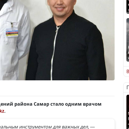
В
дений района Самар стало одним врачом
kz
.
реальным инструментом для важных дел
, —