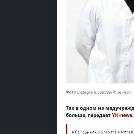
Фото
Instagram.com/serik_jenisov
Так в одном из медучреж
больше, передает
YK-news.
«Сегодня соцсети стали 