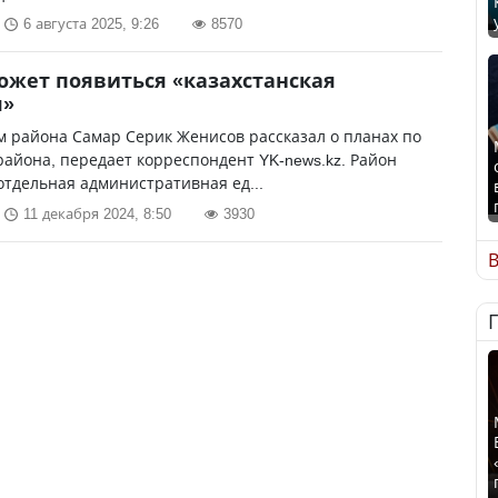
6 августа 2025, 9:26
8570
ожет появиться «казахстанская
я»
 района Самар Серик Женисов рассказал о планах по
айона, передает корреспондент YK-news.kz. Район
отдельная административная ед...
11 декабря 2024, 8:50
3930
В