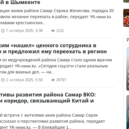
ий в Шымкенте
ации акима района Самар Серика Женисова, порядка 20
вили желание переехать в район, передает YK-news.kz.
главами крестьянских...
7 октября 2025, 4:38
1131
ким «нашел» ценного сотрудника в
х и предложил ему переехать в регион
м из медучреждений района Самар стало одним врачом
редает YK-news.kz. «Сегодня соцсети стали реальным
ом для важных дел, — на...
1 октября 2025, 5:58
29797
тивы развития района Самар ВКО:
и коридор, связывающий Китай и
й встрече с жителями аким района Самар Серик
ссказал о перспективах развития района, передает
ент YK-news.kz. — В ближайшие 1...