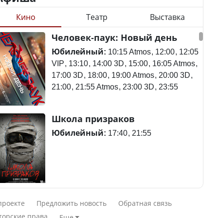
Кино
Театр
Выставка
Станет ли
Человек-паук: Новый день
Будут ли представлены
метапневмовирус
интересы регионов в
эпидемией, рассказали в
Юбилейный:
10:15 Atmos
12:00
12:05
Курултае?
ВОЗ
VIP
13:10
14:00 3D
15:00
16:05 Atmos
17:00 3D
18:00
19:00 Atmos
20:00 3D
21:00
21:55 Atmos
23:00 3D
23:55
Ең төменгі жалақы,
Пассажирский самолет
Школа призраков
алимент, экология: жеті
потерпел крушение в
партия сайлаушылармен
Южной Корее, погибли
Юбилейный:
17:40
21:55
нені талқылап жатыр?
120 человек
Минимальная зарплата,
алименты, экология — о
Авиакатастрофа близ
Смешарики сквозь вселенные
чем говорят с
Актау: Путин принес
проекте
Предложить новость
Обратная связь
избирателями
извинения президенту
Юбилейный:
10:00 VIP
11:45
15:30
торские права
Еще