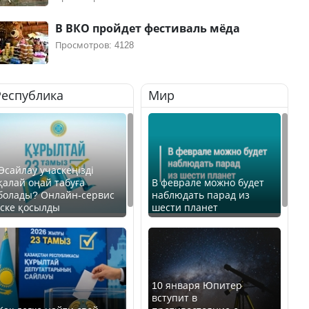
В ВКО пройдет фестиваль мёда
Просмотров: 4128
Республика
Мир
Өсайлау учаскеңізді
қалай оңай табуға
В феврале можно будет
болады? Онлайн-сервис
наблюдать парад из
іске қосылды
шести планет
10 января Юпитер
вступит в