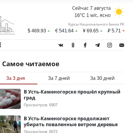
Сейчас 7 августа
16°C 1 м/с, ясно
Курсы Национального Банка РК
$
469.93
€
541.64
¥
69.65
₽
5.71
Самое читаемое
За 3 дня
За 7 дней
За 30 дней
В Усть-Каменогорске прошёл крупный
град
Просмотров: 6907
В Усть-Каменогорске продолжают
убирать поваленные ветром деревья
Просмотров: 6072