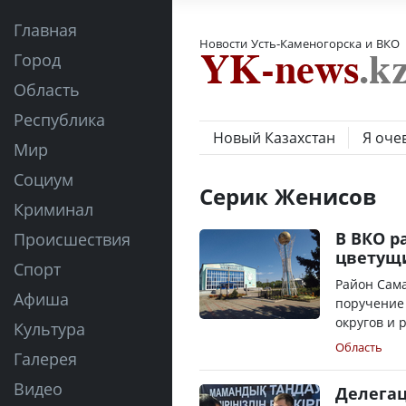
Главная
Новости Усть-Каменогорска и ВКО
Город
Область
Республика
Новый Казахстан
Я оче
Мир
Социум
Серик Женисов
Криминал
В ВКО р
Происшествия
цветущ
Спорт
Район Сама
Афиша
поручение 
округов и 
Культура
Область
Галерея
Видео
Делегац