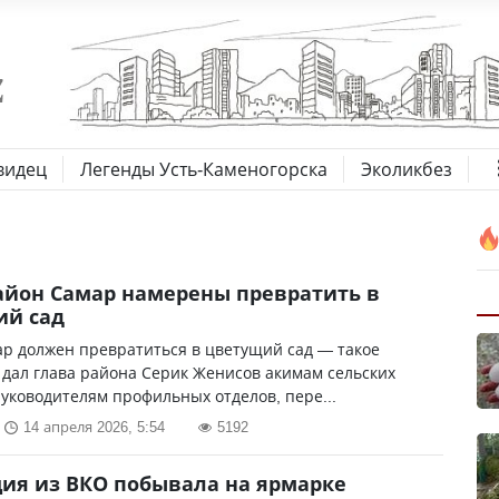
видец
Легенды Усть-Каменогорска
Эколикбез
айон Самар намерены превратить в
ий сад
р должен превратиться в цветущий сад — такое
дал глава района Серик Женисов акимам сельских
руководителям профильных отделов, пере...
14 апреля 2026, 5:54
5192
ия из ВКО побывала на ярмарке