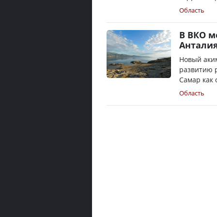
Область
В ВКО м
Антали
Новый аким
развитию р
Самар как 
Область