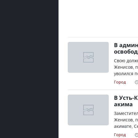
В админ
освобод
Свою долж
Женисов, п
уволился п
Город
В Усть-
акима
Заместител
Женисов, п
акимате, С
Город