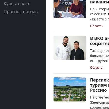
ваканс
Курсы валют
По информ
Прогноз погоды
семей изъя
«Вместе с 
Область
В ВКО а
соцсетя
Так в одно
больше, пе
инструмент
Область
Перспек
туризм 
Россию
На отчетно
Женисов ра
корреспонд