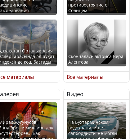
медицинские
противостояние с
обследования
Солнцем
Қазақстан Орталық Азия
елдері арасында әл-ауқат
Скончалась актриса Вера
индексінде көш бастады
Алентова
се материалы
Все материалы
Галерея
Видео
Казахстан возглавил
В РФ вынесен заочный
рейтинг благополучия
приговор по уголовному
среди стран Центральной
делу об убийстве Игоря
Азии
Талькова
Мирас Жугунусов,
На Бухтарминском
Банд’Эрос и миллион для
водохранилище
«супергероев»: как
сапбордисты не могли
прошел День металлурга
вернуться на берег из-за