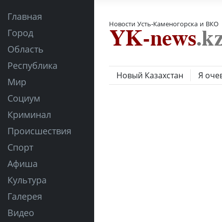
Главная
Новости Усть-Каменогорска и ВКО
Город
Область
Республика
Новый Казахстан
Я оче
Мир
Социум
Криминал
Происшествия
Спорт
Афиша
Культура
Галерея
Видео