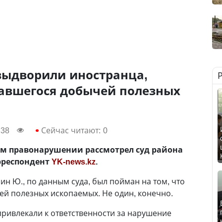
выдворили иностранца,
авшегося добычей полезных
:38
Сейчас читают:
0
м правонарушении рассмотрел суд района
рреспондент
YK-news.kz
.
н Ю., по данным суда, был пойман на том, что
й полезных ископаемых. Не один, конечно.
привлекали к ответственности за нарушение