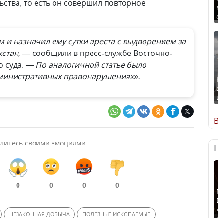
ства, то есть он совершил повторное
 и назначил ему сутки ареста с выдворением за
хстан, —
сообщили в пресс-службе Восточно-
о суда.
— По аналогичной статье было
дминистративных правонарушениях».
В
литесь своими эмоциями
0
0
0
0
НЕЗАКОННАЯ ДОБЫЧА
ПОЛЕЗНЫЕ ИСКОПАЕМЫЕ