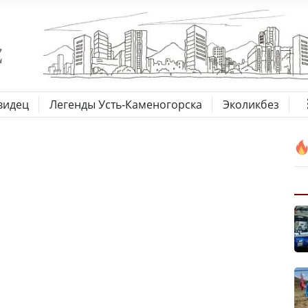
видец
Легенды Усть-Каменогорска
Эколикбез