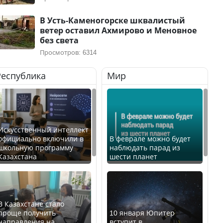
В Усть-Каменогорске шквалистый
ветер оставил Ахмирово и Меновное
без света
Просмотров: 6314
Республика
Мир
Искусственный интеллект
официально включили в
В феврале можно будет
школьную программу
наблюдать парад из
Казахстана
шести планет
В Казахстане стало
проще получить
10 января Юпитер
направления на
вступит в