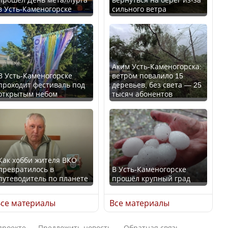
в Усть-Каменогорске
сильного ветра
В России введены
Будут ли представлены
дополнительные
интересы регионов в
ограничения для
Курултае?
казахстанских прав
Аким Усть-Каменогорска:
В Усть-Каменогорске
ветром повалило 15
проходит фестиваль под
деревьев, без света — 25
открытым небом
тысяч абонентов
Ең төменгі жалақы,
алимент, экология: жеті
Трамп официально
партия сайлаушылармен
вступил в должность
нені талқылап жатыр?
президента США
Как хобби жителя ВКО
превратилось в
В Усть-Каменогорске
Минимальная зарплата,
путеводитель по планете
прошёл крупный град
алименты, экология — о
Луну признали объектом
чем говорят с
культурного наследия,
се материалы
Все материалы
избирателями
находящегося под
представители партий
угрозой исчезновения
проекте
Предложить новость
Обратная связь