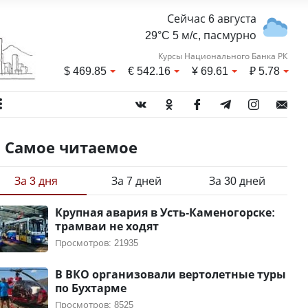
Сейчас 6 августа
29°C 5 м/с, пасмурно
Курсы Национального Банка РК
$
469.85
€
542.16
¥
69.61
₽
5.78
Самое читаемое
За 3 дня
За 7 дней
За 30 дней
Крупная авария в Усть-Каменогорске:
трамваи не ходят
Просмотров: 21935
В ВКО организовали вертолетные туры
по Бухтарме
Просмотров: 8525