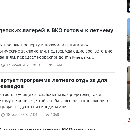
детских лагерей в ВКО готовы к летнему
я прошли проверку и получили санитарно-
огические заключения, подтверждающие соответствие
ваниям, передает корреспондент YK-news.kz...
17 июня 2025, 8:13
1399
тартует программа летнего отдыха для
раеведов
ятостью учащихся озабочены как родители, так и
икому не хочется, чтобы ребята все лето просидели в
страдая от духоты и гиподинамии...
18 мая 2025, 7:04
1056
В
4 тысячи школьников ВКО охватят