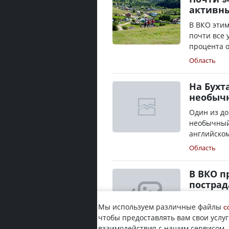
активн
В ВКО этим
почти все 
процента о
Область
На Бух
необыч
Один из до
необычный 
английском
Область
В ВКО п
пострад
Областное 
Мы используем различные файлы
c
детских ла
чтобы предоставлять вам свои услуг
будет орга
взаимодействия с нашим сервисом.