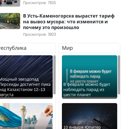
Просмотров: 7815
В Усть-Каменогорске вырастет тариф
на вывоз мусора: что изменится и
почему это произошло
Просмотров: 3923
Республика
Мир
Мощный звездопад
Персеиды достигнет пика
В феврале можно будет
над Казахстаном 12–13
наблюдать парад из
августа
шести планет
10 января Юпитер