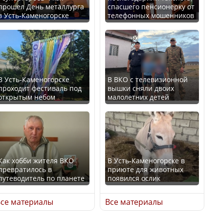
прошел День металлурга
спасшего пенсионерку от
в Усть-Каменогорске
телефонных мошенников
Минтруда назвало
В России введены
отрасли с самыми
дополнительные
высокими зарплатными
ограничения для
предложениями
казахстанских прав
В Усть-Каменогорске
В ВКО с телевизионной
проходит фестиваль под
вышки сняли двоих
открытым небом
малолетних детей
Искусственный интеллект
официально включили в
Трамп официально
школьную программу
вступил в должность
Казахстана
президента США
Как хобби жителя ВКО
В Усть-Каменогорске в
превратилось в
приюте для животных
В Казахстане стало
путеводитель по планете
появился ослик
проще получить
Луну признали объектом
направления на
культурного наследия,
се материалы
Все материалы
медицинские
находящегося под
обследования
угрозой исчезновения