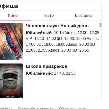
Афиша
Кино
Театр
Выставка
Станет ли
Человек-паук: Новый день
Қазақстан Орталық Азия
метапневмовирус
елдері арасында әл-ауқат
эпидемией, рассказали в
Юбилейный:
10:15 Atmos
12:00
12:05
индексінде көш бастады
ВОЗ
VIP
13:10
14:00 3D
15:00
16:05 Atmos
17:00 3D
18:00
19:00 Atmos
20:00 3D
21:00
21:55 Atmos
23:00 3D
23:55
Казахстан возглавил
Пассажирский самолет
Школа призраков
рейтинг благополучия
потерпел крушение в
среди стран Центральной
Южной Корее, погибли
Юбилейный:
17:40
21:55
Азии
120 человек
Авиакатастрофа близ
Смешарики сквозь вселенные
Будут ли представлены
Актау: Путин принес
проекте
Предложить новость
Обратная связь