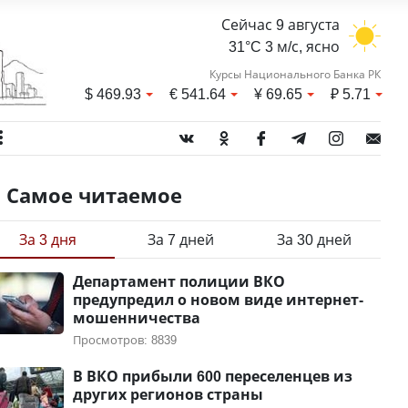
Сейчас 9 августа
31°C 3 м/с, ясно
Курсы Национального Банка РК
$
469.93
€
541.64
¥
69.65
₽
5.71
Самое читаемое
За 3 дня
За 7 дней
За 30 дней
Департамент полиции ВКО
предупредил о новом виде интернет-
мошенничества
Просмотров: 8839
В ВКО прибыли 600 переселенцев из
других регионов страны