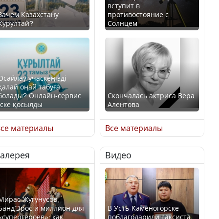
вступит в
Зачем Казахстану
противостояние с
Курултай?
Солнцем
Өсайлау учаскеңізді
қалай оңай табуға
болады? Онлайн-сервис
Скончалась актриса Вера
іске қосылды
Алентова
се материалы
Все материалы
Галерея
Видео
В РФ вынесен заочный
приговор по уголовному
Как легко найти свой
делу об убийстве Игоря
участок для голосования?
Талькова
Мирас Жугунусов,
Банд’Эрос и миллион для
В Усть-Каменогорске
«супергероев»: как
поблагодарили таксиста,