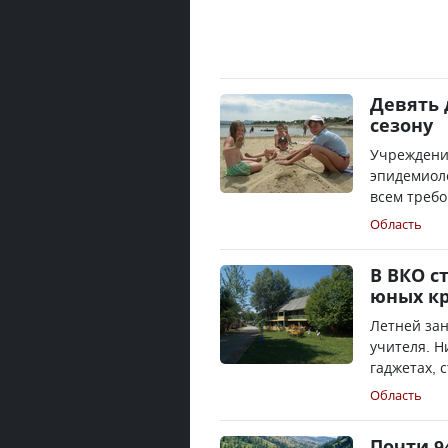
Девять 
сезону
Учреждени
эпидемиол
всем требо
Область
В ВКО с
юных к
Летней зан
учителя. Н
гаджетах, 
Область
Почти 9