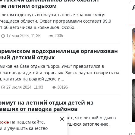
ым летним отдыхом
 летом отдохнуть и получить новые знания смогут
учащиеся области. Охват программами составит 99,9
т общего числа школьников. Особо...
17 мая 2025, 11:35
2005
тарминском водохранилище организован
ный детский отдых
миков на базе отдыха "Борок УМЗ" превратился в
лагерь для детей и взрослых. Здесь научат говорить на
, кататься на водной доске и...
27 июля 2024, 11:03
30196
римут на летний отдых детей из
авших от паводка районов
управление образования обещает, что летний отдых в
ookie
на нашем сайте,
герях ребят из областей, подвергшихся затоплению,
и и улучшить качество
низован не в ущерб детям из В...
О 