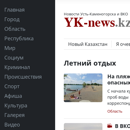
Главная
Новости Усть-Каменогорска и ВКО
Город
Область
Республика
Новый Казахстан
Я оче
Мир
Социум
Летний отдых
Криминал
На пляж
Происшествия
опасных
Спорт
С начала к
Афиша
проб воды 
корреспонд
Культура
Область
Галерея
Видео
В ВК