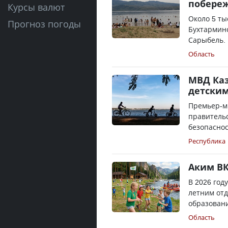
побере
Курсы валют
Около 5 ты
Прогноз погоды
Бухтармин
Сарыбель. 
Область
МВД Каз
детским
Премьер-м
правитель
безопаснос
Республика
Аким ВК
В 2026 год
летним отд
образовани
Область