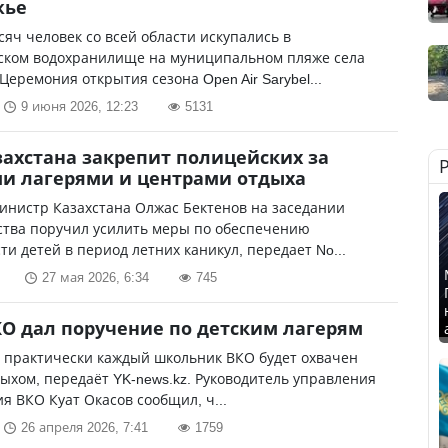
жье
сяч человек со всей области искупались в
ском водохранилище на муниципальном пляже села
Церемония открытия сезона Open Air Sarybel...
9 июня 2026, 12:23
5131
ахстана закрепит полицейских за
и лагерями и центрами отдыха
инистр Казахстана Олжас Бектенов на заседании
ства поручил усилить меры по обеспечению
ти детей в период летних каникул, передает No...
27 мая 2026, 6:34
745
О дал поручение по детским лагерям
у практически каждый школьник ВКО будет охвачен
ыхом, передаёт YK-news.kz. Руководитель управления
я ВКО Куат Окасов сообщил, ч...
26 апреля 2026, 7:41
1759