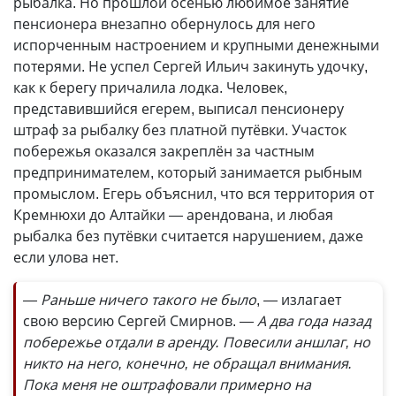
рыбалка. Но прошлой осенью любимое занятие
пенсионера внезапно обернулось для него
испорченным настроением и крупными денежными
потерями. Не успел Сергей Ильич закинуть удочку,
как к берегу причалила лодка. Человек,
представившийся егерем, выписал пенсионеру
штраф за рыбалку без платной путёвки. Участок
побережья оказался закреплён за частным
предпринимателем, который занимается рыбным
промыслом. Егерь объяснил, что вся территория от
Кремнюхи до Алтайки — арендована, и любая
рыбалка без путёвки считается нарушением, даже
если улова нет.
— Раньше ничего такого не было
, — излагает
свою версию Сергей Смирнов.
— А два года назад
побережье отдали в аренду. Повесили аншлаг, но
никто на него, конечно, не обращал внимания.
Пока меня не оштрафовали примерно на