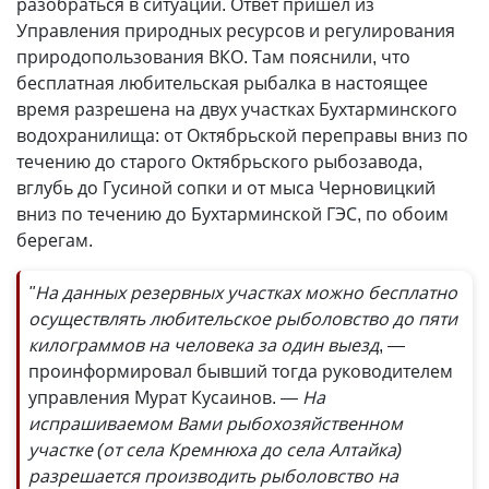
разобраться в ситуации. Ответ пришёл из
Управления природных ресурсов и регулирования
природопользования ВКО. Там пояснили, что
бесплатная любительская рыбалка в настоящее
время разрешена на двух участках Бухтарминского
водо­хранилища: от Октябрьской переправы вниз по
течению до старого Октябрьского рыбозавода,
вглубь до Гусиной сопки и от мыса Черновицкий
вниз по течению до Бухтарминской ГЭС, по обоим
берегам.
"На данных резервных участках можно бесплатно
осуществлять любительское рыболовство до пяти
килограммов на человека за один выезд
, —
проинформировал бывший тогда руководителем
управления Мурат Кусаинов.
— На
испрашиваемом Вами рыбохозяйственном
участке (от села Кремнюха до села Алтайка)
разрешается производить рыболовство на