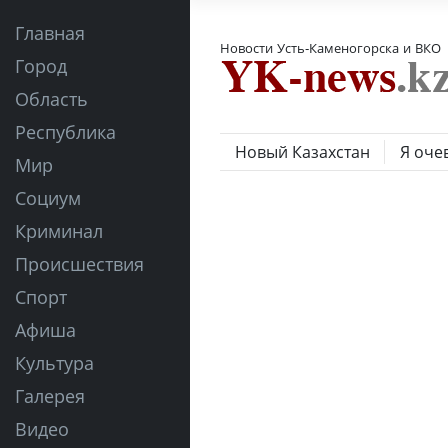
Главная
Новости Усть-Каменогорска и ВКО
Город
Область
Республика
Новый Казахстан
Я оче
Мир
Социум
Криминал
Происшествия
Спорт
Афиша
Культура
Галерея
Видео