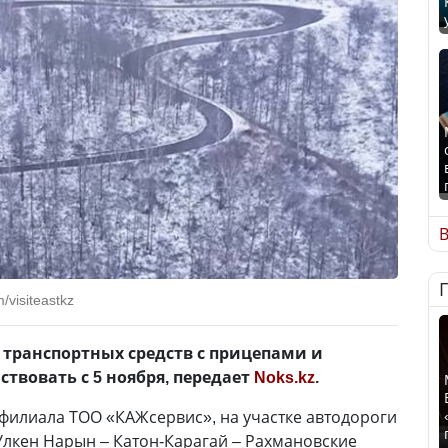
В
visiteastkz
транспортных средств с прицепами и
твовать с 5 ноября, передает
Noks.kz
.
филиала ТОО «КАЖсервис», на участке автодороги
 Улкен Нарын – Катон-Карагай – Рахмановские