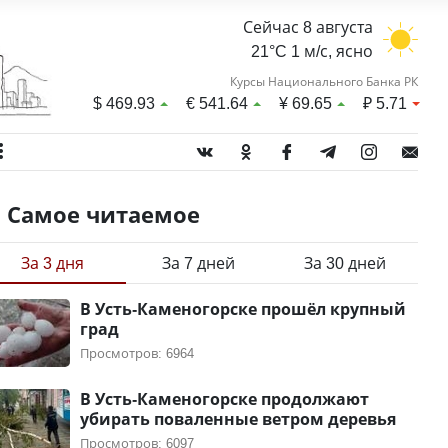
Сейчас 8 августа
21°C 1 м/с, ясно
Курсы Национального Банка РК
$
469.93
€
541.64
¥
69.65
₽
5.71
Самое читаемое
За 3 дня
За 7 дней
За 30 дней
В Усть-Каменогорске прошёл крупный
град
Просмотров: 6964
В Усть-Каменогорске продолжают
убирать поваленные ветром деревья
Просмотров: 6097