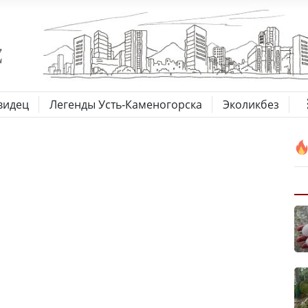
видец
Легенды Усть-Каменогорска
Эколикбез