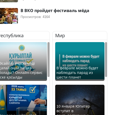
В ВКО пройдет фестиваль мёда
Просмотров: 4164
Республика
Мир
Өсайлау учаскеңізді
қалай оңай табуға
В феврале можно будет
болады? Онлайн-сервис
наблюдать парад из
іске қосылды
шести планет
10 января Юпитер
вступит в