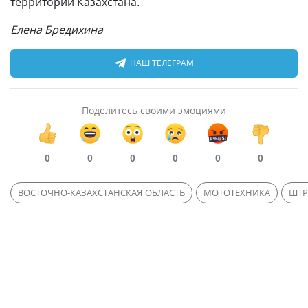
территории Казахстана.
Елена Бредихина
НАШ ТЕЛЕГРАМ
Поделитесь своими эмоциями
0
0
0
0
0
0
ВОСТОЧНО-КАЗАХСТАНСКАЯ ОБЛАСТЬ
МОТОТЕХНИКА
ШТР