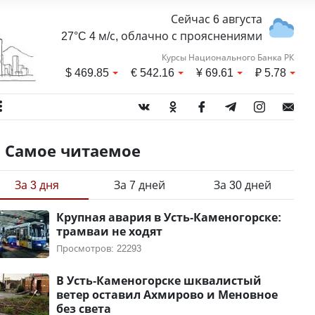
Сейчас 6 августа
27°C 4 м/с, облачно с прояснениями
Курсы Национального Банка РК
$
469.85
€
542.16
¥
69.61
₽
5.78
Самое читаемое
За 3 дня
За 7 дней
За 30 дней
Крупная авария в Усть-Каменогорске:
трамваи не ходят
Просмотров: 22293
В Усть-Каменогорске шквалистый
ветер оставил Ахмирово и Меновное
без света