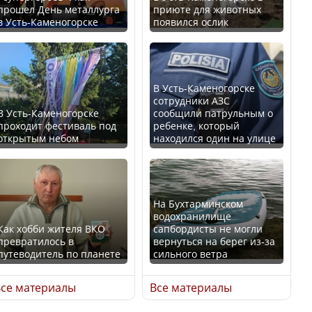
прошел День металлурга
приюте для животных
в Усть-Каменогорске
появился ослик
Казахстан возглавил
В России введены
рейтинг благополучия
дополнительные
среди стран Центральной
ограничения для
Азии
казахстанских прав
В Усть-Каменогорске
сотрудники АЗС
В Усть-Каменогорске
сообщили патрульным о
проходит фестиваль под
ребенке, который
открытым небом
находился один на улице
Будут ли представлены
Трамп официально
интересы регионов в
вступил в должность
Курултае?
президента США
На Бухтарминском
водохранилище
Как хобби жителя ВКО
сапбордисты не могли
превратилось в
вернуться на берег из-за
путеводитель по планете
сильного ветра
Ең төменгі жалақы,
Луну признали объектом
алимент, экология: жеті
культурного наследия,
се материалы
Все материалы
партия сайлаушылармен
находящегося под
нені талқылап жатыр?
угрозой исчезновения