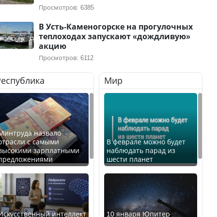
Просмотров: 6385
В Усть-Каменогорске на прогулочных
теплоходах запускают «дождливую»
акцию
Просмотров: 6112
Республика
Мир
Минтруда назвало
отрасли с самыми
В феврале можно будет
высокими зарплатными
наблюдать парад из
предложениями
шести планет
Искусственный интеллект
10 января Юпитер