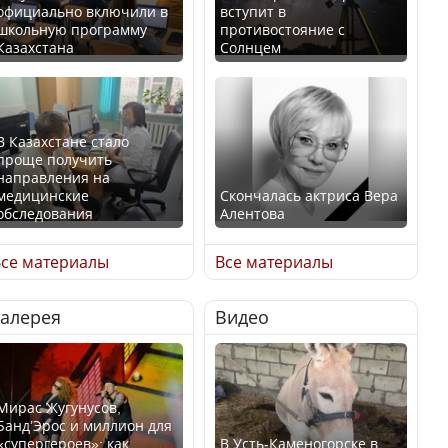
официально включили в
вступит в
школьную программу
противостояние с
Казахстана
Солнцем
В Казахстане стало
проще получить
направления на
медицинские
Скончалась актриса Вера
обследования
Алентова
се материалы
Все материалы
Галерея
Видео
В РФ вынесен заочный
Қазақстан Орталық Азия
приговор по уголовному
елдері арасында әл-ауқат
делу об убийстве Игоря
индексінде көш бастады
Талькова
Мирас Жугунусов,
Банд’Эрос и миллион для
«супергероев»: как
В Усть-Каменогорске в