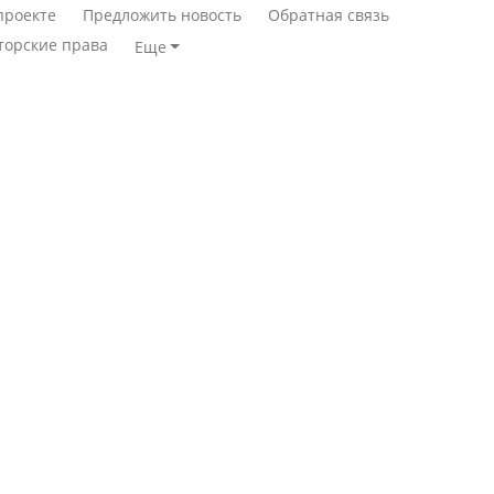
проекте
Предложить новость
Обратная связь
торские права
Еще
Минимальная зарплата,
алименты, экология — о
Станет ли
чем говорят с
метапневмовирус
избирателями
эпидемией, рассказали в
представители партий
ВОЗ
Пассажирский самолет
Министр рассказал, из
потерпел крушение в
чего делают колбасу в
Южной Корее, погибли
Казахстане
120 человек
Министр объяснил,
Авиакатастрофа близ
почему казахстанские
Актау: Путин принес