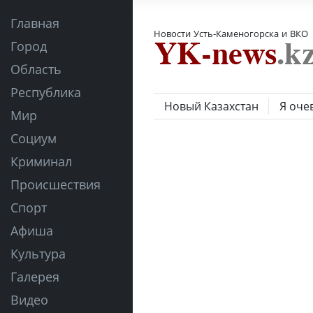
Главная
Новости Усть-Каменогорска и ВКО
Город
Область
Республика
Новый Казахстан
Я оче
Мир
Социум
Криминал
Происшествия
Спорт
Афиша
Культура
Галерея
Видео