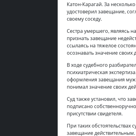
Катон-Карагай. За несколько
удостоверил завещание, сог
своему соседу.
Сестра умершего, являясь н
признать завещание недейст
ссылаясь на тяжелое состоя
осознавать значение своих 
В ходе судебного разбирате
психиатрическая экспертиза
оформления завещания мужч
понимал значение своих дей
Суд также установил, что з
подписано собственноручно
присутствии свидетеля.
При таких обстоятельствах с
завещание действительным.