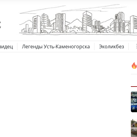
видец
Легенды Усть-Каменогорска
Эколикбез