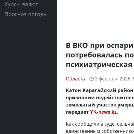
Курсы валют
Прогноз погоды
В ВКО при оспар
потребовалась по
психиатрическая
Область
3 февраля 2026, 
Катон-Карагайский районн
признании недействитель
земельный участок умерше
передает
YK-news.kz
.
Как сообщили в суде, сельча
единственным собственнико