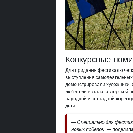
Конкурсные ном
Для придания фестивалю четк
выступления самодеятельных 
демонстрировали художники, 
любители вокала, авторской п
народной и эстрадной хореогр
дети.
— Специально для фестив
новых поделок
, — поделил