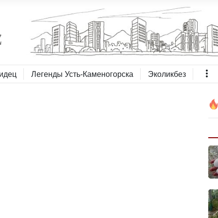
идец
Легенды Усть-Каменогорска
Эколикбез