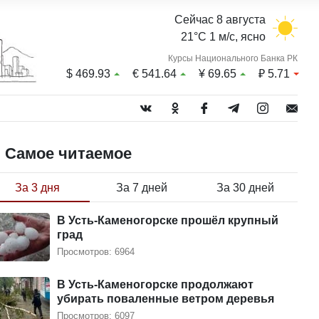
Сейчас 8 августа
21°C 1 м/с, ясно
Курсы Национального Банка РК
$
469.93
€
541.64
¥
69.65
₽
5.71
Самое читаемое
За 3 дня
За 7 дней
За 30 дней
В Усть-Каменогорске прошёл крупный
град
Просмотров: 6964
В Усть-Каменогорске продолжают
убирать поваленные ветром деревья
Просмотров: 6097