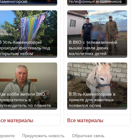
Каменогорске
телефонных мошенников
В Казахстане стало проще
В России введены
получить направления на
дополнительные
медицинские
ограничения для
обследования
казахстанских прав
В Усть-Каменогорске
В ВКО с телевизионной
проходит фестиваль под
вышки сняли двоих
открытым небом
малолетних детей
Қазақстан Орталық Азия
Трамп официально
елдері арасында әл-ауқат
вступил в должность
индексінде көш бастады
президента США
Как хобби жителя ВКО
В Усть-Каменогорске в
превратилось в
приюте для животных
путеводитель по планете
появился ослик
Казахстан возглавил
Луну признали объектом
рейтинг благополучия
культурного наследия,
се материалы
Все материалы
среди стран Центральной
находящегося под угрозой
Азии
исчезновения
проекте
Предложить новость
Обратная связь