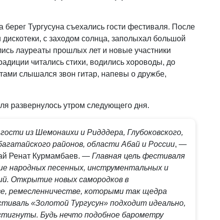
на берег Тургусуна съехались гости фестиваля. После
 дискотеки, с заходом солнца, заполыхал большой
ались лауреаты прошлых лет и новые участники
адиции читались стихи, водились хороводы, до
тами слышался звон гитар, напевы о дружбе,
ля развернулось утром следующего дня.
гости из Шемонаихи и Ридддера, Глубоковского,
багатайского районов, области Абай и России
, —
тай Ренат Курмамбаев.
— Главная цель фестиваля
ие народных песенных, инструментальных и
ий. Открытие новых самородков в
ве, ремесленничестве, которыми так щедра
стиваль «Золотой Тургусун» подходит идеально,
стигнуты. Будь нечто подобное барометру