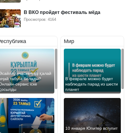
В ВКО пройдет фестиваль мёда
Просмотров: 4164
Республика
Мир
Өсайлау учаскеңізді қалай
оңай табуға болады?
В феврале можно будет
Онлайн-сервис іске
наблюдать парад из шести
қосылды
планет
10 января Юпитер вступит