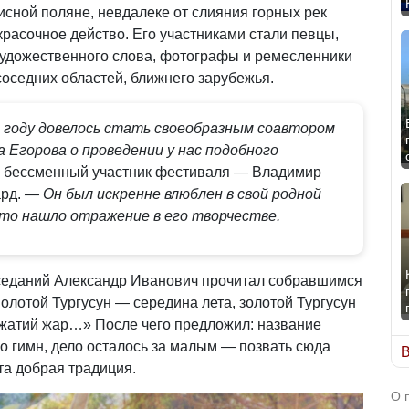
исной поляне, невдалеке от слияния горных рек
 красочное действо. Его участниками стали певцы,
художественного слова, фотографы и ремесленники
 соседних областей, ближнего зарубежья.
8 году довелось стать своеобразным соавтором
 Егорова о проведении у нас подобного
л бессменный участник фестиваля — Владимир
ард.
— Он был искренне влюблен в свой родной
Это нашло отражение в его творчестве.
аседаний Александр Иванович прочитал собравшимся
лотой Тургусун — середина лета, золотой Тургусун
ожатий жар…» После чего предложил: название
го гимн, дело осталось за малым — позвать сюда
В
эта добрая традиция.
О 