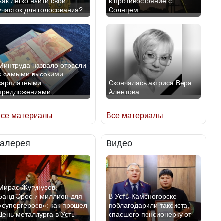
Как легко найти свой
в противостояние с
участок для голосования?
Солнцем
Минтруда назвало отрасли
с самыми высокими
зарплатными
Скончалась актриса Вера
предложениями
Алентова
се материалы
Все материалы
Галерея
Видео
Искусственный интеллект
В РФ вынесен заочный
официально включили в
приговор по уголовному
школьную программу
делу об убийстве Игоря
Казахстана
Талькова
Мирас Жугунусов,
Банд’Эрос и миллион для
В Усть-Каменогорске
«супергероев»: как прошел
поблагодарили таксиста,
День металлурга в Усть-
спасшего пенсионерку от