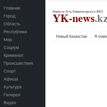
Главная
Новости Усть-Каменогорска и ВКО
Город
Область
Республика
Новый Казахстан
Я очев
Мир
Социум
Криминал
Происшествия
Спорт
Афиша
Культура
Галерея
Видео