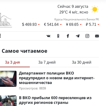
Сейчас 9 августа
29°C 4 м/с, ясно
Курсы Национального Банка РК
$
469.93
€
541.64
¥
69.65
₽
5.71
Самое читаемое
За 3 дня
За 7 дней
За 30 дней
Департамент полиции ВКО
предупредил о новом виде интернет-
мошенничества
Просмотров: 8839
В ВКО прибыли 600 переселенцев из
других регионов страны