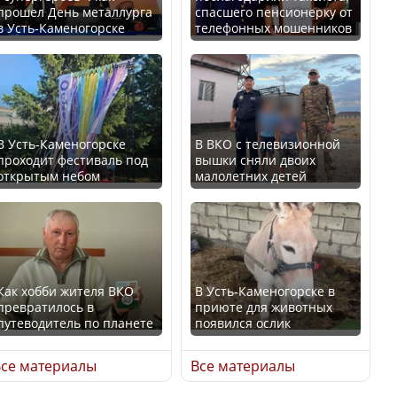
прошел День металлурга
спасшего пенсионерку от
в Усть-Каменогорске
телефонных мошенников
Минтруда назвало
В России введены
отрасли с самыми
дополнительные
высокими зарплатными
ограничения для
предложениями
казахстанских прав
В Усть-Каменогорске
В ВКО с телевизионной
проходит фестиваль под
вышки сняли двоих
открытым небом
малолетних детей
Искусственный интеллект
официально включили в
Трамп официально
школьную программу
вступил в должность
Казахстана
президента США
Как хобби жителя ВКО
В Усть-Каменогорске в
превратилось в
приюте для животных
В Казахстане стало
путеводитель по планете
появился ослик
проще получить
Луну признали объектом
направления на
культурного наследия,
се материалы
Все материалы
медицинские
находящегося под
обследования
угрозой исчезновения