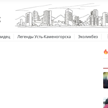
видец
Легенды Усть-Каменогорска
Эколикбез