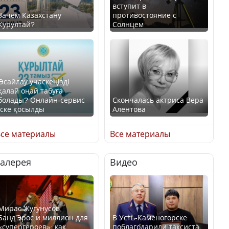
вступит в
Зачем Казахстану
противостояние с
Курултай?
Солнцем
Өсайлау учаскеңізді
қалай оңай табуға
болады? Онлайн-сервис
Скончалась актриса Вера
іске қосылды
Алентова
се материалы
Все материалы
Галерея
Видео
В РФ вынесен заочный
приговор по уголовному
Как легко найти свой
делу об убийстве Игоря
участок для голосования?
Талькова
Мирас Жугунусов,
Банд’Эрос и миллион для
В Усть-Каменогорске
«супергероев»: как
поблагодарили таксиста,