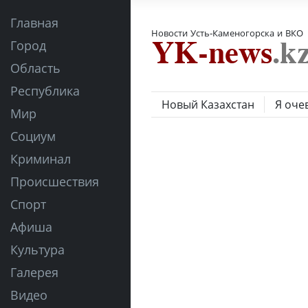
Главная
Новости Усть-Каменогорска и ВКО
Город
Область
Республика
Новый Казахстан
Я оче
Мир
Социум
Криминал
Происшествия
Спорт
Афиша
Культура
Галерея
Видео