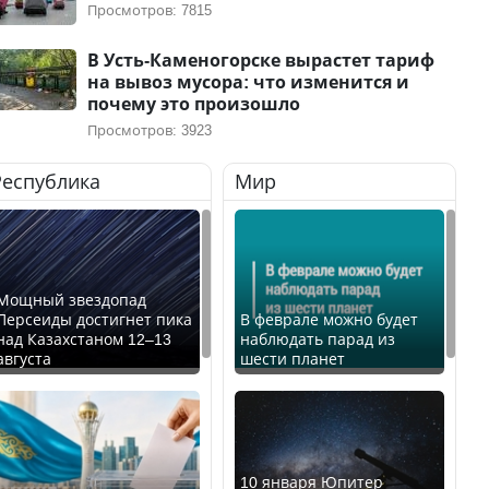
Просмотров: 7815
В Усть-Каменогорске вырастет тариф
на вывоз мусора: что изменится и
почему это произошло
Просмотров: 3923
Республика
Мир
Мощный звездопад
Персеиды достигнет пика
В феврале можно будет
над Казахстаном 12–13
наблюдать парад из
августа
шести планет
10 января Юпитер