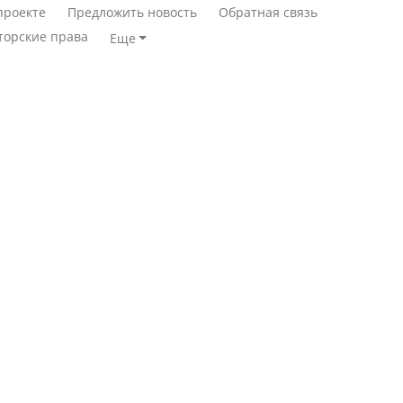
проекте
Предложить новость
Обратная связь
торские права
Еще
Станет ли
Қазақстан Орталық Азия
метапневмовирус
елдері арасында әл-ауқат
эпидемией, рассказали в
индексінде көш бастады
ВОЗ
Казахстан возглавил
Пассажирский самолет
рейтинг благополучия
потерпел крушение в
среди стран Центральной
Южной Корее, погибли
Азии
120 человек
Авиакатастрофа близ
Будут ли представлены
Актау: Путин принес