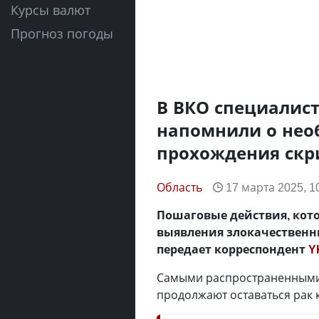
Курсы валют
Прогноз погоды
В ВКО специалис
напомнили о нео
прохождения скр
Область
17 марта 2025, 1
Пошаговые действия, кот
выявления злокачественны
передает корреспондент
Y
Самыми распространенными
продолжают оставаться рак 