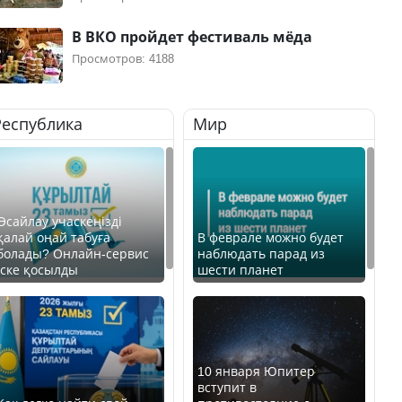
В ВКО пройдет фестиваль мёда
Просмотров: 4188
Республика
Мир
Өсайлау учаскеңізді
қалай оңай табуға
В феврале можно будет
болады? Онлайн-сервис
наблюдать парад из
іске қосылды
шести планет
10 января Юпитер
вступит в