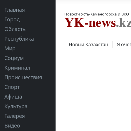
Главная
Новости Усть-Каменогорска и ВКО
Город
Область
Республика
Новый Казахстан
Я оче
Мир
Социум
Криминал
Происшествия
Спорт
Афиша
Культура
Галерея
Видео