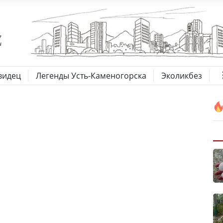
видец
Легенды Усть-Каменогорска
Эколикбез