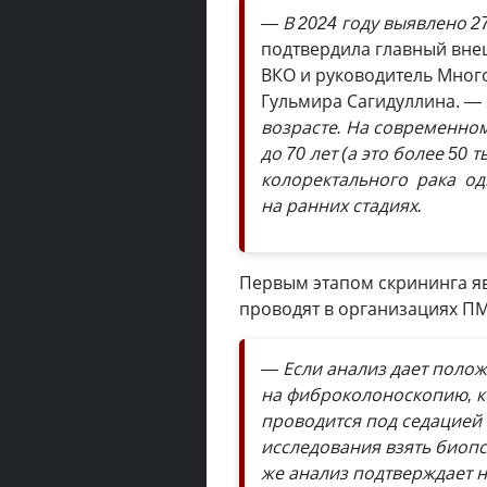
— В 2024 году выявлено 2
подтвердила главный вне
ВКО и руководитель Мног
Гульмира Сагидуллина.
— 
возрасте. На современном
до 70 лет (а это более 50
колоректального рака оди
на ранних стадиях.
Первым этапом скрининга яв
проводят в организациях П
— Если анализ дает полож
на фиброколоноскопию, ко
проводится под седацией 
исследования взять биоп
же анализ подтверждает 