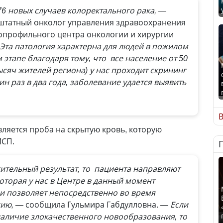
76 новых случаев колоректального рака, —
штатный онколог управления здравоохранения
опрофильного центра онкологии и хирургии
Эта патология характерна для людей в пожилом
 этапе благодаря тому, что все население от 50
 тысяч жителей региона) у нас проходит скрининг
н раз в два года, заболевание удается выявить
В
ляется проба на скрытую кровь, которую
МСП.
ительный результат, то пациента направляют
торая у нас в Центре в данный момент
и позволяет непосредственно во время
сию, —
сообщила Гульмира Габдулловна.
— Если
наличие злокачественного новообразования, то