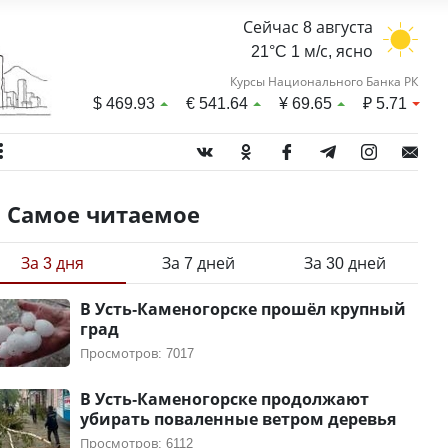
Сейчас 8 августа
21°C 1 м/с, ясно
Курсы Национального Банка РК
$
469.93
€
541.64
¥
69.65
₽
5.71
Самое читаемое
За 3 дня
За 7 дней
За 30 дней
В Усть-Каменогорске прошёл крупный
град
Просмотров: 7017
В Усть-Каменогорске продолжают
убирать поваленные ветром деревья
Просмотров: 6112