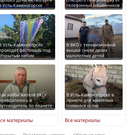
в Усть-Каменогорске
телефонных мошенников
Искусственный интеллект
В России введены
официально включили в
дополнительные
школьную программу
ограничения для
Казахстана
казахстанских прав
В Усть-Каменогорске
В ВКО с телевизионной
проходит фестиваль под
вышки сняли двоих
В Казахстане стало
открытым небом
малолетних детей
проще получить
направления на
Трамп официально
медицинские
вступил в должность
обследования
президента США
Как хобби жителя ВКО
В Усть-Каменогорске в
превратилось в
приюте для животных
путеводитель по планете
появился ослик
Луну признали объектом
Қазақстан Орталық Азия
культурного наследия,
се материалы
Все материалы
елдері арасында әл-ауқат
находящегося под
индексінде көш бастады
угрозой исчезновения
проекте
Предложить новость
Обратная связь