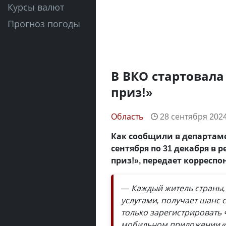
Курсы валют
Прогноз погоды
В ВКО стартовала
приз!»
Область
28 сентября 2024
Как сообщили в департаме
сентября по 31 декабря в 
приз!», передает корресп
— Каждый житель страны,
услугами, получает шанс 
только зарегистрировать ч
мобильном приложении «