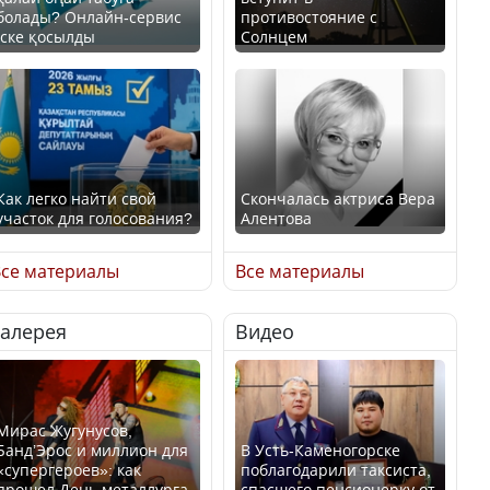
болады? Онлайн-сервис
противостояние с
іске қосылды
Солнцем
Как легко найти свой
Скончалась актриса Вера
участок для голосования?
Алентова
се материалы
Все материалы
Галерея
Видео
Минтруда назвало
В РФ вынесен заочный
отрасли с самыми
приговор по уголовному
высокими зарплатными
делу об убийстве Игоря
предложениями
Талькова
Мирас Жугунусов,
Банд’Эрос и миллион для
В Усть-Каменогорске
«супергероев»: как
поблагодарили таксиста,
прошел День металлурга
спасшего пенсионерку от