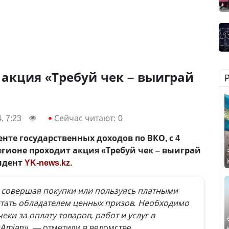
 акция «Требуй чек – выиграй
, 7:23
Сейчас читают:
0
нте государственных доходов по ВКО, с 4
регионе проходит акция «Требуй чек – выиграй
ондент
YK-news.kz
.
 совершая покупки или пользуясь платными
стать обладателем ценных призов. Необходимо
еки за оплату товаров, работ и услуг в
Amian»
, — отметили в ведомстве.