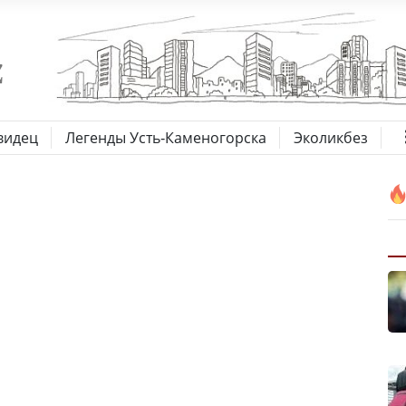
видец
Легенды Усть-Каменогорска
Эколикбез