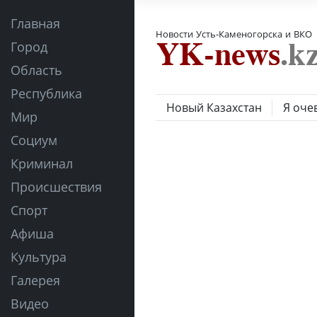
Главная
Новости Усть-Каменогорска и ВКО
Город
Область
Республика
Новый Казахстан
Я оче
Мир
Социум
Криминал
Происшествия
Спорт
Афиша
Культура
Галерея
Видео