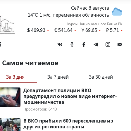
Сейчас 8 августа
14°C 1 м/с, переменная облачность
Курсы Национального Банка РК
$
469.93
€
541.64
¥
69.65
₽
5.71
Самое читаемое
За 3 дня
За 7 дней
За 30 дней
Департамент полиции ВКО
предупредил о новом виде интернет-
мошенничества
Просмотров: 6440
В ВКО прибыли 600 переселенцев из
других регионов страны