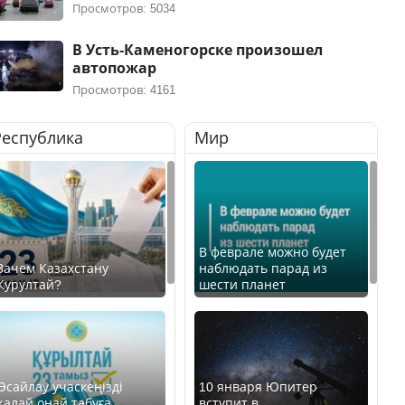
Просмотров: 5034
В Усть-Каменогорске произошел
автопожар
Просмотров: 4161
Республика
Мир
В феврале можно будет
Зачем Казахстану
наблюдать парад из
Курултай?
шести планет
Өсайлау учаскеңізді
10 января Юпитер
қалай оңай табуға
вступит в