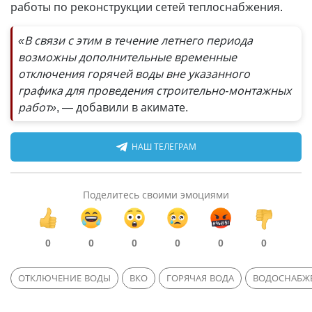
работы по реконструкции сетей теплоснабжения.
«В связи с этим в течение летнего периода
возможны дополнительные временные
отключения горячей воды вне указанного
графика для проведения строительно-монтажных
работ»
, — добавили в акимате.
НАШ ТЕЛЕГРАМ
Поделитесь своими эмоциями
0
0
0
0
0
0
ОТКЛЮЧЕНИЕ ВОДЫ
ВКО
ГОРЯЧАЯ ВОДА
ВОДОСНАБЖ