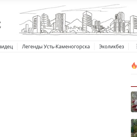
видец
Легенды Усть-Каменогорска
Эколикбез