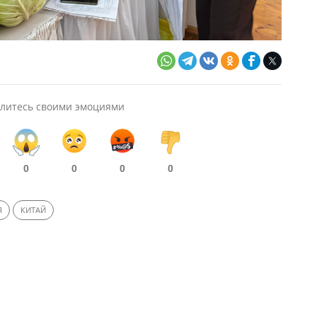
литесь своими эмоциями
0
0
0
0
Я
КИТАЙ