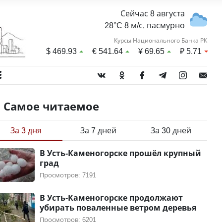
Сейчас 8 августа
28°C 8 м/с, пасмурно
Курсы Национального Банка РК
$
469.93
€
541.64
¥
69.65
₽
5.71
Самое читаемое
За 3 дня
За 7 дней
За 30 дней
В Усть-Каменогорске прошёл крупный
град
Просмотров: 7191
В Усть-Каменогорске продолжают
убирать поваленные ветром деревья
Просмотров: 6201