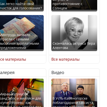
Как легко найти свой
противостояние с
участок для голосования?
Солнцем
Минтруда назвало
отрасли с самыми
высокими зарплатными
Скончалась актриса Вера
предложениями
Алентова
се материалы
Все материалы
Галерея
Видео
Искусственный интеллект
В РФ вынесен заочный
официально включили в
приговор по уголовному
школьную программу
делу об убийстве Игоря
Казахстана
Талькова
Мирас Жугунусов,
Банд’Эрос и миллион для
В Усть-Каменогорске
«супергероев»: как
поблагодарили таксиста,
прошел День металлурга
спасшего пенсионерку от