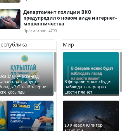
Департамент полиции ВКО
предупредил о новом виде интернет-
мошенничества
Просмотров: 4790
Республика
Мир
Өсайлау учаскеңізді
қалай оңай табуға
В феврале можно будет
болады? Онлайн-сервис
наблюдать парад из
іске қосылды
шести планет
10 января Юпитер
вступит в