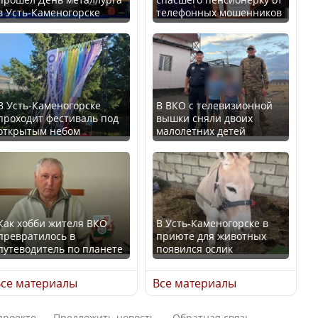
В Казахстане стало
в Усть-Каменогорске
телефонных мошенников
проще получить
В России введены
направления на
дополнительные
медицинские
ограничения для
обследования
казахстанских прав
В Усть-Каменогорске
В ВКО с телевизионной
проходит фестиваль под
вышки сняли двоих
открытым небом
малолетних детей
Қазақстан Орталық Азия
Трамп официально
елдері арасында әл-ауқат
вступил в должность
индексінде көш бастады
президента США
Как хобби жителя ВКО
В Усть-Каменогорске в
превратилось в
приюте для животных
путеводитель по планете
появился ослик
Казахстан возглавил
Луну признали объектом
рейтинг благополучия
культурного наследия,
се материалы
Все материалы
среди стран Центральной
находящегося под
Азии
угрозой исчезновения
проекте
Предложить новость
Обратная связь