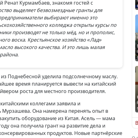
й Ренат Курмамбаев, знакомя гостей с
рство выделяет безвозмездные гранты для
е предприниматели выбирают именно это
ьскохозяйственного колледжа открыты курсы по
ики производят не только мёд, но и прополис,
ного воска. Крестьянское хозяйство «Лад»
асло высокого качества. И это лишь малая
 района.
 из Поднебесной уделила подсолнечному маслу.
айшее время планируется вывести на китайский
айвером роста для местного производителя.
 китайскими коллегами заявила и
 Мурзашева. Она намерена перенять опыт в
акупить оборудование из Китая. Асель — мама
В
году она получила грант на развитие дела и
 консервированных продуктов. Новые партнёрские
О 