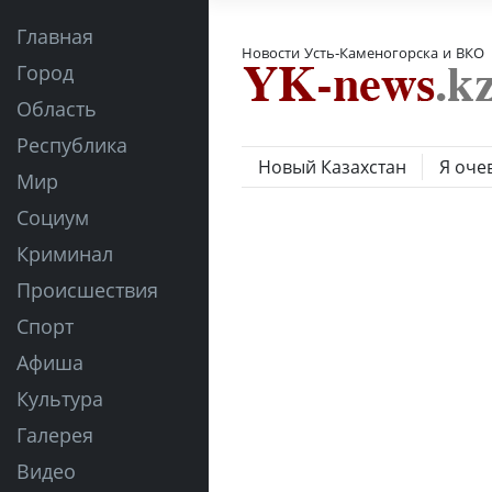
Главная
Новости Усть-Каменогорска и ВКО
Город
Область
Республика
Новый Казахстан
Я оче
Мир
Социум
Криминал
Происшествия
Спорт
Афиша
Культура
Галерея
Видео