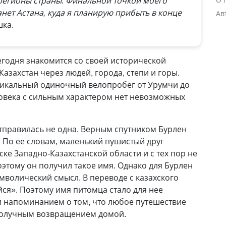
регионы страны. Финальной точкой моего
нет Астана, куда я планирую прибыть в конце
Ав
шка.
егодня знакомится со своей исторической
Казахстан через людей, города, степи и горы.
никальный одиночный велопробег от Урумчи до
еловека с сильным характером нет невозможных
тправилась не одна. Верным спутником Бурлен
. По ее словам, маленький пушистый друг
ске Западно-Казахстанской области и с тех пор не
оэтому он получил такое имя. Однако для Бурлен
мволический смысл. В переводе с казахского
ся». Поэтому имя питомца стало для нее
 напоминанием о том, что любое путешествие
получным возвращением домой.