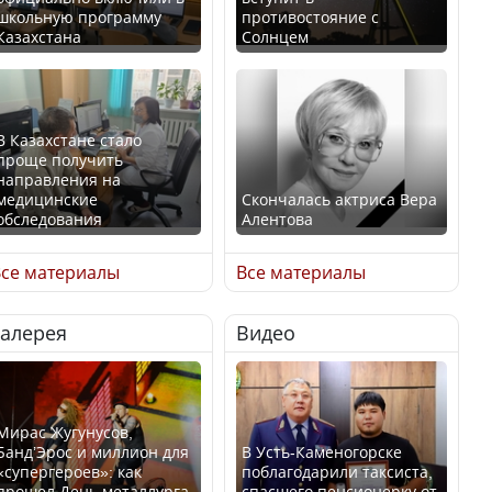
школьную программу
противостояние с
Казахстана
Солнцем
В Казахстане стало
проще получить
направления на
медицинские
Скончалась актриса Вера
обследования
Алентова
се материалы
Все материалы
Галерея
Видео
В РФ вынесен заочный
Қазақстан Орталық Азия
приговор по уголовному
елдері арасында әл-ауқат
делу об убийстве Игоря
индексінде көш бастады
Талькова
Мирас Жугунусов,
Банд’Эрос и миллион для
В Усть-Каменогорске
«супергероев»: как
поблагодарили таксиста,
прошел День металлурга
спасшего пенсионерку от