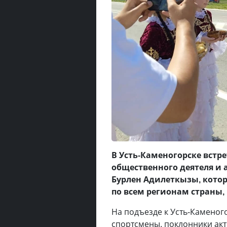
В Усть-Каменогорске встр
общественного деятеля и 
Бурлен Адилеткызы, кото
по всем регионам страны,
На подъезде к Усть-Каменог
спортсмены, поклонники акт