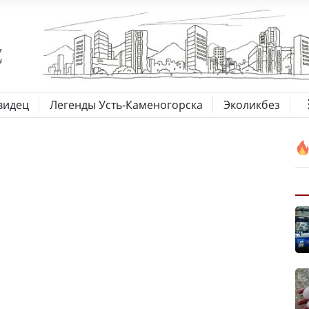
видец
Легенды Усть-Каменогорска
Эколикбез