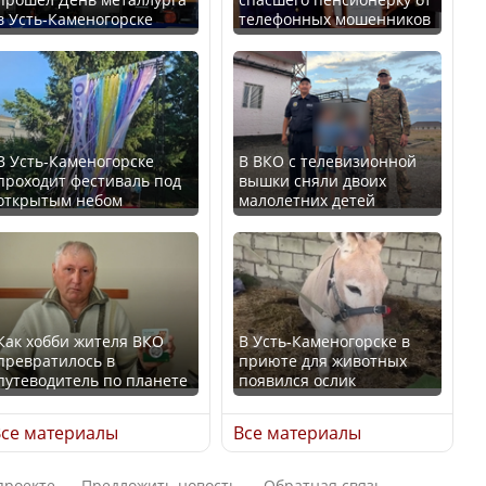
в Усть-Каменогорске
телефонных мошенников
Казахстан возглавил
В России введены
рейтинг благополучия
дополнительные
среди стран Центральной
ограничения для
Азии
казахстанских прав
В Усть-Каменогорске
В ВКО с телевизионной
проходит фестиваль под
вышки сняли двоих
открытым небом
малолетних детей
Будут ли представлены
Трамп официально
интересы регионов в
вступил в должность
Курултае?
президента США
Как хобби жителя ВКО
В Усть-Каменогорске в
превратилось в
приюте для животных
путеводитель по планете
появился ослик
Ең төменгі жалақы,
Луну признали объектом
алимент, экология: жеті
культурного наследия,
се материалы
Все материалы
партия сайлаушылармен
находящегося под
нені талқылап жатыр?
угрозой исчезновения
проекте
Предложить новость
Обратная связь