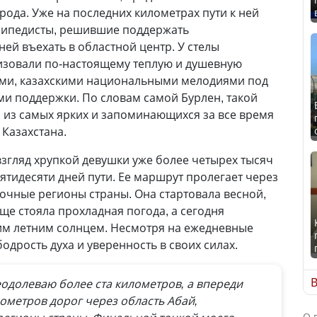
рода. Уже на последних километрах пути к ней
сипедисты, решившие поддержать
ней въехать в областной центр. У стелы
изовали по-настоящему теплую и душевную
ками, казахскими национальными мелодиями под
и поддержки. По словам самой Бурлен, такой
 из самых ярких и запоминающихся за все время
 Казахстана.
взгляд хрупкой девушки уже более четырех тысяч
ятидесяти дней пути. Ее маршрут пролегает через
очные регионы страны. Она стартовала весной,
ще стояла прохладная погода, а сегодня
им летним солнцем. Несмотря на ежедневные
бодрость духа и уверенность в своих силах.
В
еодолеваю более ста километров, а впереди
ометров дорог через область Абай,
О 