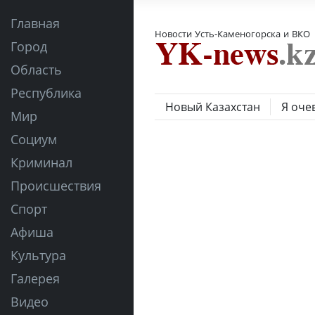
Главная
Новости Усть-Каменогорска и ВКО
Город
Область
Республика
Новый Казахстан
Я оче
Мир
Социум
Криминал
Происшествия
Спорт
Афиша
Культура
Галерея
Видео