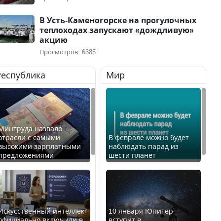
В Усть-Каменогорске на прогулочных
теплоходах запускают «дождливую»
акцию
Просмотров: 6385
Республика
Мир
Минтруда назвало
отрасли с самыми
В феврале можно будет
высокими зарплатными
наблюдать парад из
предложениями
шести планет
Искусственный интеллект
10 января Юпитер
официально включили в
вступит в