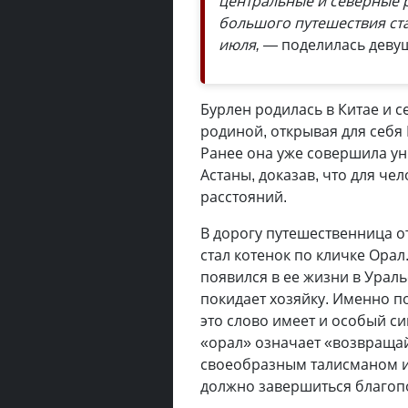
центральные и северные 
большого путешествия ста
июля, —
поделилась деву
Бурлен родилась в Китае и с
родиной, открывая для себя 
Ранее она уже совершила у
Астаны, доказав, что для ч
расстояний.
В дорогу путешественница о
стал котенок по кличке Орал
появился в ее жизни в Ураль
покидает хозяйку. Именно п
это слово имеет и особый си
«орал» означает «возвращай
своеобразным талисманом и
должно завершиться благо