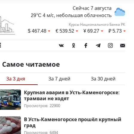
Сейчас 7 августа
29°C 4 м/с, небольшая облачность
Курсы Национального Банка РК
$
467.48
€
539.52
¥
69.27
₽
5.73
Самое читаемое
За 3 дня
За 7 дней
За 30 дней
Крупная авария в Усть-Каменогорске:
трамваи не ходят
Просмотров: 22900
В Усть-Каменогорске прошёл крупный
град
Просмотров: 6494