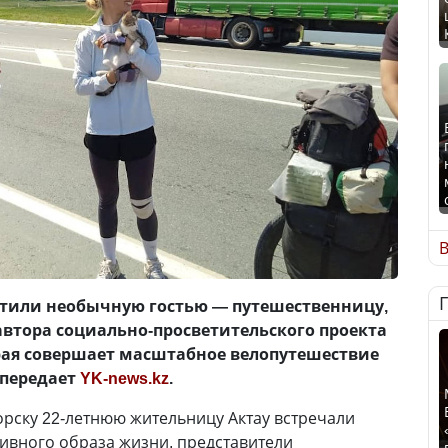
В
етили необычную гостью — путешественницу,
автора социально-просветительского проекта
рая совершает масштабное велопутешествие
 передает
YK-news.kz
.
орску 22-летнюю жительницу Актау встречали
ивного образа жизни, представители