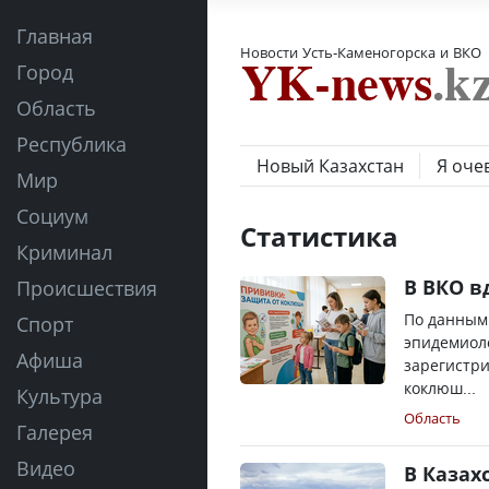
Главная
Новости Усть-Каменогорска и ВКО
Город
Область
Республика
Новый Казахстан
Я оче
Мир
Социум
Статистика
Криминал
В ВКО в
Происшествия
По данным
Спорт
эпидемиоло
Афиша
зарегистр
коклюш...
Культура
Область
Галерея
Видео
В Казах