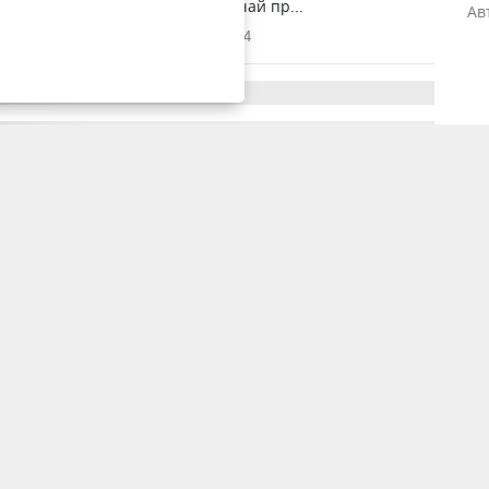
ент YK-news.kz. Летальный случай пр...
Ав
15 апреля 2026, 13:28
2744