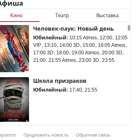
Афиша
Кино
Театр
Выставка
Минимальная зарплата,
алименты, экология — о
Станет ли
Человек-паук: Новый день
чем говорят с
метапневмовирус
избирателями
эпидемией, рассказали в
Юбилейный:
10:15 Atmos
12:00
12:05
представители партий
ВОЗ
VIP
13:10
14:00 3D
15:00
16:05 Atmos
17:00 3D
18:00
19:00 Atmos
20:00 3D
21:00
21:55 Atmos
23:00 3D
23:55
Пассажирский самолет
Школа призраков
Министр рассказал, из
потерпел крушение в
чего делают колбасу в
Южной Корее, погибли
Юбилейный:
17:40
21:55
Казахстане
120 человек
Министр объяснил,
Авиакатастрофа близ
Смешарики сквозь вселенные
почему казахстанские
Актау: Путин принес
проекте
Предложить новость
Обратная связь