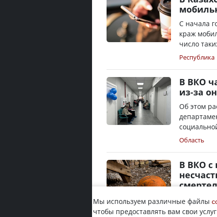
мобиль
С начала г
краж моби
число таки
Республика
В ВКО ч
из-за о
Об этом р
департамен
социальной
Область
В ВКО с
несчаст
смерте
Статистику
Мы используем различные файлы
c
департамен
чтобы предоставлять вам свои услуг