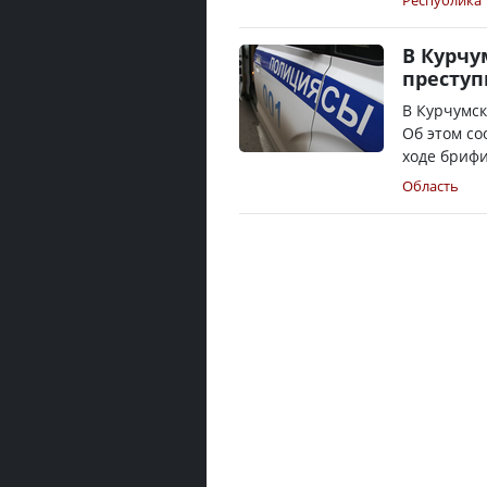
Республика
В Курчу
преступ
В Курчумск
Об этом со
ходе брифи
Область