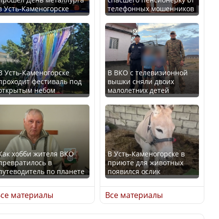
в Усть-Каменогорске
телефонных мошенников
Казахстан возглавил
В России введены
рейтинг благополучия
дополнительные
среди стран Центральной
ограничения для
Азии
казахстанских прав
В Усть-Каменогорске
В ВКО с телевизионной
проходит фестиваль под
вышки сняли двоих
открытым небом
малолетних детей
Будут ли представлены
Трамп официально
интересы регионов в
вступил в должность
Курултае?
президента США
Как хобби жителя ВКО
В Усть-Каменогорске в
превратилось в
приюте для животных
путеводитель по планете
появился ослик
Ең төменгі жалақы,
Луну признали объектом
алимент, экология: жеті
культурного наследия,
се материалы
Все материалы
партия сайлаушылармен
находящегося под
нені талқылап жатыр?
угрозой исчезновения