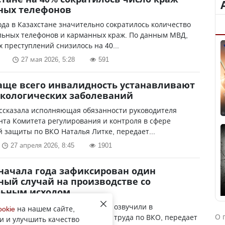
ных телефонов
ода в Казахстане значительно сократилось количество
льных телефонов и карманных краж. По данным МВД,
х преступлений снизилось на 40...
27 мая 2026, 5:28
591
аще всего инвалидность устанавливают
нкологических заболеваний
ассказала исполняющая обязанности руководителя
та Комитета регулирования и контроля в сфере
 защиты по ВКО Наталья Литке, передает...
27 апреля 2026, 8:45
1901
 начала года зафиксирован один
ный случай на производстве со
льным исходом
 по производственным травмам озвучили в
ookie
на нашем сайте,
О 
те государственной инспекции труда по ВКО, передает
и и улучшить качество