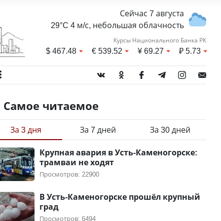
Сейчас 7 августа
29°C 4 м/с, небольшая облачность
Курсы Национального Банка РК
$
467.48
€
539.52
¥
69.27
₽
5.73
Самое читаемое
За 3 дня
За 7 дней
За 30 дней
Крупная авария в Усть-Каменогорске:
трамваи не ходят
Просмотров: 22900
В Усть-Каменогорске прошёл крупный
град
Просмотров: 6494