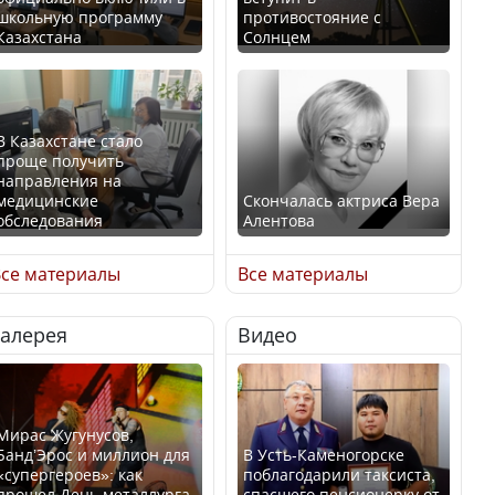
школьную программу
противостояние с
Казахстана
Солнцем
В Казахстане стало
проще получить
направления на
медицинские
Скончалась актриса Вера
обследования
Алентова
се материалы
Все материалы
Галерея
Видео
В РФ вынесен заочный
Қазақстан Орталық Азия
приговор по уголовному
елдері арасында әл-ауқат
делу об убийстве Игоря
индексінде көш бастады
Талькова
Мирас Жугунусов,
Банд’Эрос и миллион для
В Усть-Каменогорске
«супергероев»: как
поблагодарили таксиста,
прошел День металлурга
спасшего пенсионерку от