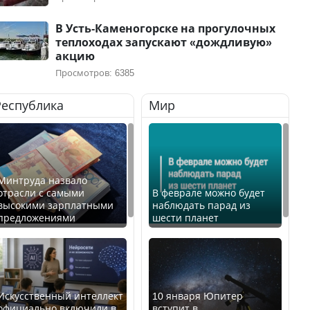
В Усть-Каменогорске на прогулочных
теплоходах запускают «дождливую»
акцию
Просмотров: 6385
Республика
Мир
Минтруда назвало
отрасли с самыми
В феврале можно будет
высокими зарплатными
наблюдать парад из
предложениями
шести планет
Искусственный интеллект
10 января Юпитер
официально включили в
вступит в