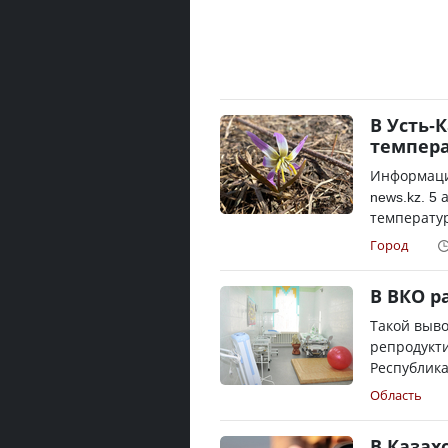
В Усть-
темпер
Информацие
news.kz. 5
температур
Город
В ВКО р
Такой выво
репродукти
Республика
Область
В Казах