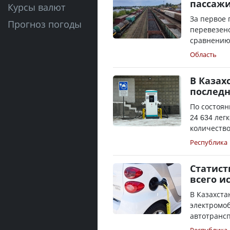
пассажи
Курсы валют
За первое 
Прогноз погоды
перевезено
сравнению 
Область
В Казах
последн
По состоян
24 634 лег
количество
Республика
Статист
всего и
В Казахста
электромоб
автотрансп