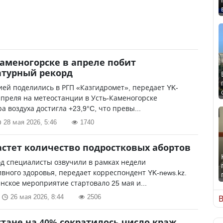
Каменогорске в апреле побит
атурный рекорд
й поделились в РГП «Казгидромет», передает YK-
 апреля на метеостанции в Усть-Каменогорске
а воздуха достигла +23,9°C, что превы...
28 мая 2026, 5:46
1740
астет количество подростковых абортов
д специалисты озвучили в рамках недели
вного здоровья, передает корреспондент YK-news.kz.
нское мероприятие стартовало 25 мая и...
26 мая 2026, 8:44
2506
В
стане на 40% сократилось число краж