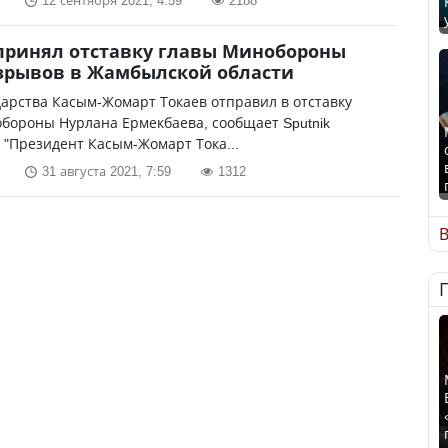
12 сентября 2021, 4:59
2188
принял отставку главы Минобороны
зрывов в Жамбылской области
дарства Касым-Жомарт Токаев отправил в отставку
бороны Нурлана Ермекбаева, сообщает Sputnik
 "Президент Касым-Жомарт Тока...
31 августа 2021, 7:59
1312
В