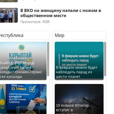
В ВКО на женщину напали с ножом в
общественном месте
Просмотров: 4339
Республика
Мир
Өсайлау учаскеңізді
қалай оңай табуға
В феврале можно будет
болады? Онлайн-сервис
наблюдать парад из
іске қосылды
шести планет
10 января Юпитер
вступит в