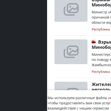
Минобо
Министр о
причиной 
области вз
Республика
Взры
Минобор
Министерс
по поводу 
Жамбылской
Республика
Жителей
несколь
Выяснилось
Мы используем различные файлы
c
проходили
чтобы предоставлять вам свои услуг
корреспонд
взаимодействия с нашим сервисом.