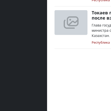
Республика
Токаев 
после в
Глава госу
министра о
Казахстан.
Республика