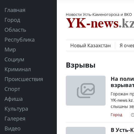
Главная
Новости Усть-Каменогорска и ВКО
Город
Область
Республика
Новый Казахстан
Я оче
Мир
Социум
Взрывы
Криминал
На поли
Происшествия
взрыват
Спорт
Горожан пр
Афиша
YK-news.kz
слышны зву
Культура
Город
Галерея
Видео
В Усть-