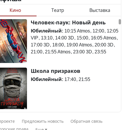
Кино
Театр
Выставка
Станет ли
Человек-паук: Новый день
Будут ли представлены
метапневмовирус
интересы регионов в
эпидемией, рассказали в
Юбилейный:
10:15 Atmos
12:00
12:05
Курултае?
ВОЗ
VIP
13:10
14:00 3D
15:00
16:05 Atmos
17:00 3D
18:00
19:00 Atmos
20:00 3D
21:00
21:55 Atmos
23:00 3D
23:55
Ең төменгі жалақы,
Пассажирский самолет
Школа призраков
алимент, экология: жеті
потерпел крушение в
партия сайлаушылармен
Южной Корее, погибли
Юбилейный:
17:40
21:55
нені талқылап жатыр?
120 человек
Минимальная зарплата,
алименты, экология — о
Авиакатастрофа близ
Смешарики сквозь вселенные
чем говорят с
Актау: Путин принес
проекте
Предложить новость
Обратная связь
избирателями
извинения президенту
Юбилейный:
10:00 VIP
11:45
15:30
торские права
Еще