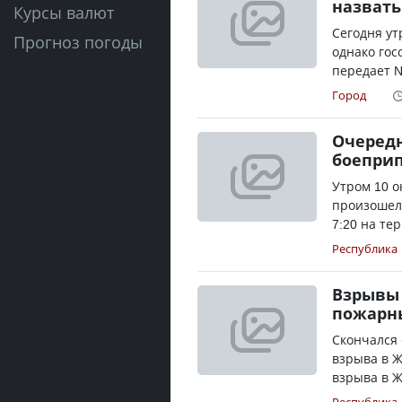
назвать
Курсы валют
Сегодня ут
Прогноз погоды
однако гос
передает N
Город
Очередн
боеприп
Утром 10 о
произошел 
7:20 на те
Республика
Взрывы 
пожарн
Скончался
взрыва в Ж
взрыва в Ж