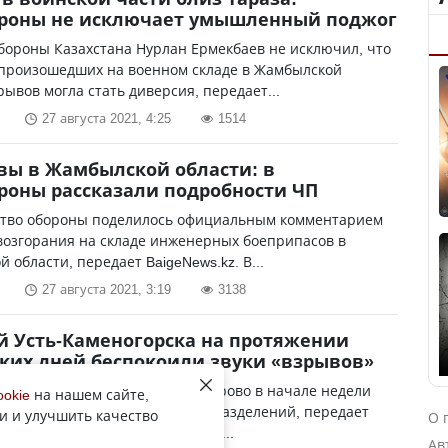
роны не исключает умышленный поджог
бороны Казахстана Нурлан Ермекбаев не исключил, что
произошедших на военном складе в Жамбылской
рывов могла стать диверсия, передает...
27 августа 2021, 4:25
1514
вы в Жамбылской области: в
оны рассказали подробности ЧП
тво обороны поделилось официальным комментарием
возгорания на складе инженерных боеприпасов в
 области, передает BaigeNews.kz. В...
27 августа 2021, 3:19
3138
 Усть-Каменогорска на протяжении
ких дней беспокоили звуки «взрывов»
, что на полигоне в Ново-Ахмирово в начале недели
ookie
на нашем сайте,
 стрельбы мотострелковых подразделений, передает
и и улучшить качество
О 
ент YK-news.kz. На протяжении...
Ав