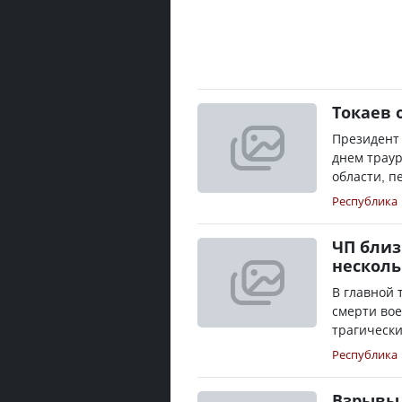
Токаев
Президент 
днем трау
области, пе
Республика
ЧП близ
несколь
В главной 
смерти во
трагически
Республика
Взрывы 