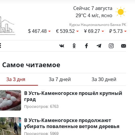
Сейчас 7 августа
29°C 4 м/с, ясно
Курсы Национального Банка РК
$
467.48
€
539.52
¥
69.27
₽
5.73
Самое читаемое
За 3 дня
За 7 дней
За 30 дней
В Усть-Каменогорске прошёл крупный
град
Просмотров: 6763
В Усть-Каменогорске продолжают
убирать поваленные ветром деревья
Просмотров: 5969