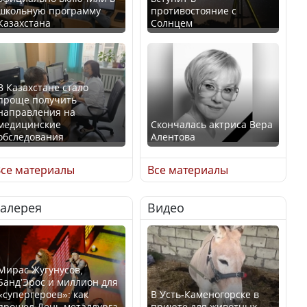
школьную программу
противостояние с
Казахстана
Солнцем
В Казахстане стало
проще получить
направления на
медицинские
Скончалась актриса Вера
обследования
Алентова
се материалы
Все материалы
Галерея
Видео
В РФ вынесен заочный
Қазақстан Орталық Азия
приговор по уголовному
елдері арасында әл-ауқат
делу об убийстве Игоря
индексінде көш бастады
Талькова
Мирас Жугунусов,
Банд’Эрос и миллион для
«супергероев»: как
В Усть-Каменогорске в
прошел День металлурга
приюте для животных