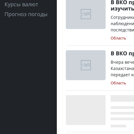
В ВКО п
Курсы валют
изучить
Прогноз погоды
Сотрудник
наблюдений
последстви
Область
В ВКО п
Вчера веч
Казахстана
передает к
Область