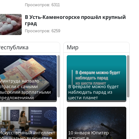
Просмотров: 6311
В Усть-Каменогорске прошёл крупный
град
Просмотров: 6259
Республика
Мир
Минтруда назвало
отрасли с самыми
В феврале можно будет
высокими зарплатными
наблюдать парад из
предложениями
шести планет
Искусственный интеллект
10 января Юпитер
официально включили в
вступит в