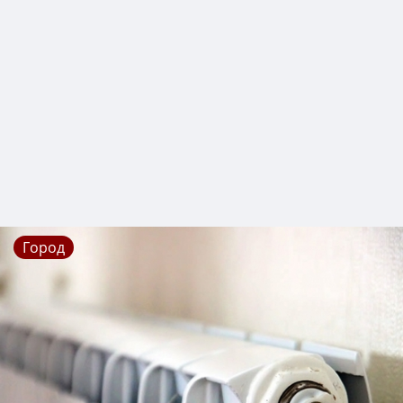
Город