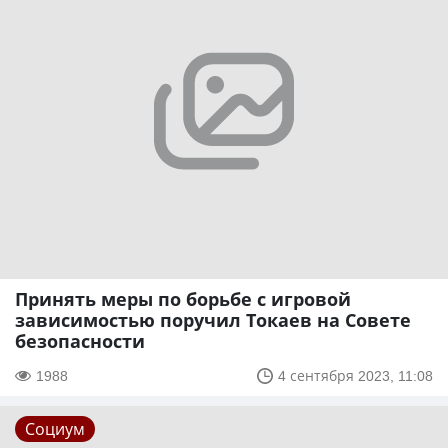
Принять меры по борьбе с игровой
зависимостью поручил Токаев на Совете
безопасности
1988
4 сентября 2023, 11:08
Социум