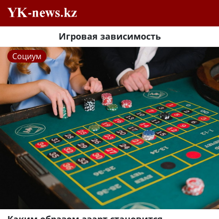
Игровая зависимость
Социум