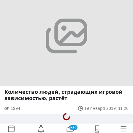
Количество людей, страдающих игровой
зависимостью, растёт
1994
19 января 2019, 11:26
+30