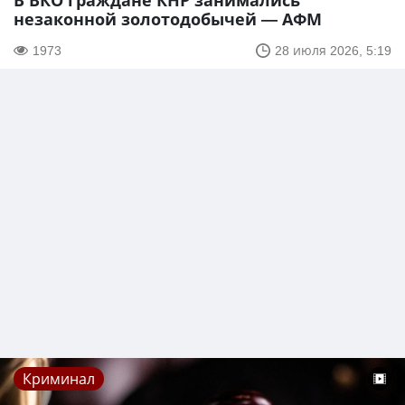
В ВКО граждане КНР занимались
незаконной золотодобычей — АФМ
1973
28 июля 2026, 5:19
Криминал