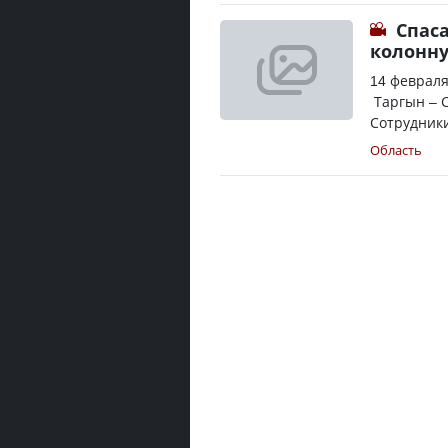
Спас
колонн
14 февраля
Таргын – С
Сотрудники
Область