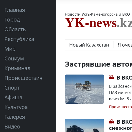
Главная
Новости Усть-Каменогорска и ВКО
Город
Область
Республика
Новый Казахстан
Я оче
Мир
Социум
Застрявшие авто
Криминал
В ВКО
Происшествия
В Зайсанск
Спорт
ПАЗ не мог
Афиша
news.kz. В 
Культура
Происшеств
Галерея
В ВК
Видео
снежног