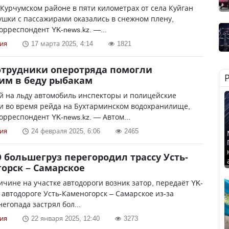
 Курчумском районе в пяти километрах от села Куйган
ушки с пассажирами оказались в снежном плену,
орреспондент YK-news.kz. —...
ия
17 марта 2025, 4:14
1821
отрудники оперотряда помогли
им в беду рыбакам
й на льду автомобиль инспекторы и полицейские
и во время рейда на Бухтарминском водохранилище,
орреспондент YK-news.kz. — Автом...
ия
24 февраля 2025, 6:06
2465
 большегруз перегородил трассу Усть-
орск – Самарское
ичине на участке автодороги возник затор, передаёт YK-
а автодороге Усть-Каменогорск – Самарское из-за
негопада застрял бол...
ия
22 января 2025, 12:40
3273