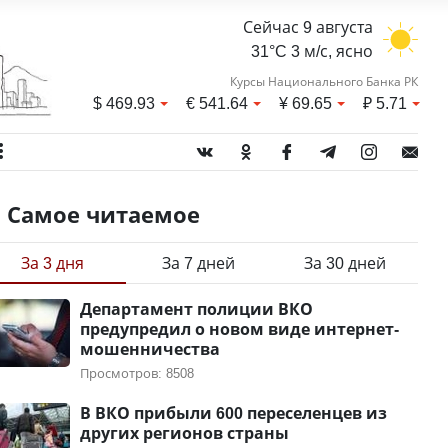
Сейчас 9 августа
31°C 3 м/с, ясно
Курсы Национального Банка РК
$
469.93
€
541.64
¥
69.65
₽
5.71
Самое читаемое
За 3 дня
За 7 дней
За 30 дней
Департамент полиции ВКО
предупредил о новом виде интернет-
мошенничества
Просмотров: 8508
В ВКО прибыли 600 переселенцев из
других регионов страны