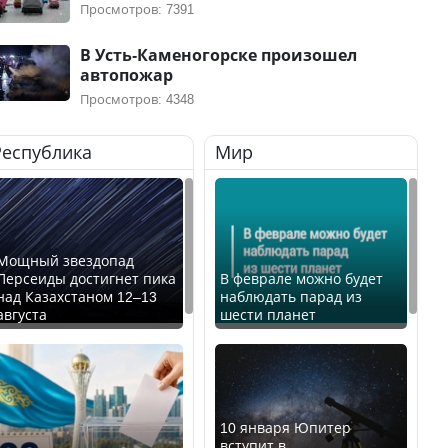
Просмотров: 7391
В Усть-Каменогорске произошел
автопожар
Просмотров: 4348
Республика
Мир
Мощный звездопад
Персеиды достигнет пика
В феврале можно будет
над Казахстаном 12–13
наблюдать парад из
августа
шести планет
10 января Юпитер
вступит в