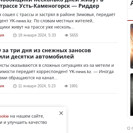
 трассе Усть-Каменогорск — Риддер
 сошел с трассы и застрял в районе Зимовья, передаёт
ент YK-news.kz. По словам местных жителей,
ики живут на трассе уже несколь...
ия
18 января 2024, 5:33
5655
 за три дня из снежных заносов
или десятки автомобилей
сты оказываются в сложных ситуациях из-за метели и
имости передаёт корреспондент YK-news.kz. — Иногда
ами обращаются на канал...
ия
11 января 2024, 5:23
1991
ookie
на нашем сайте,
и и улучшить качество
О 