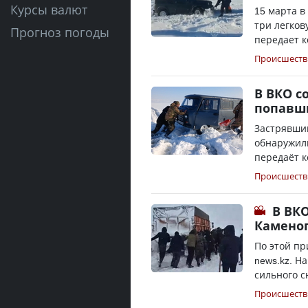
Курсы валют
15 марта в
три легков
Прогноз погоды
передает к
Происшеств
В ВКО с
попавш
Застрявши
обнаружил
передаёт к
Происшеств
В ВКО
Каменог
По этой пр
news.kz. Н
сильного с
Происшеств