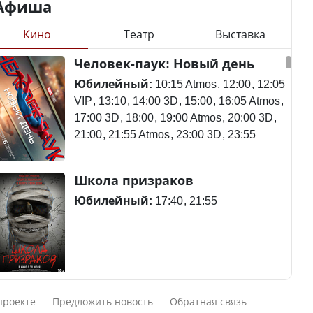
Афиша
Кино
Театр
Выставка
Станет ли
Человек-паук: Новый день
Қазақстан Орталық Азия
метапневмовирус
елдері арасында әл-ауқат
эпидемией, рассказали в
Юбилейный:
10:15 Atmos
12:00
12:05
индексінде көш бастады
ВОЗ
VIP
13:10
14:00 3D
15:00
16:05 Atmos
17:00 3D
18:00
19:00 Atmos
20:00 3D
21:00
21:55 Atmos
23:00 3D
23:55
Казахстан возглавил
Пассажирский самолет
Школа призраков
рейтинг благополучия
потерпел крушение в
среди стран Центральной
Южной Корее, погибли
Юбилейный:
17:40
21:55
Азии
120 человек
Авиакатастрофа близ
Смешарики сквозь вселенные
Будут ли представлены
Актау: Путин принес
проекте
Предложить новость
Обратная связь