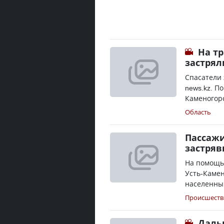
На тр
застрял
Спасатели 
news.kz. П
Каменогорс
Область
Пассажи
застряв
На помощь 
Усть-Каме
населенный
Происшеств
Даль