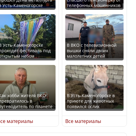
в Усть-Каменогорске
телефонных мошенников
Минтруда назвало
В России введены
отрасли с самыми
дополнительные
высокими зарплатными
ограничения для
предложениями
казахстанских прав
В Усть-Каменогорске
В ВКО с телевизионной
проходит фестиваль под
вышки сняли двоих
открытым небом
малолетних детей
Искусственный интеллект
официально включили в
Трамп официально
школьную программу
вступил в должность
Казахстана
президента США
Как хобби жителя ВКО
В Усть-Каменогорске в
превратилось в
приюте для животных
В Казахстане стало
путеводитель по планете
появился ослик
проще получить
Луну признали объектом
направления на
культурного наследия,
се материалы
Все материалы
медицинские
находящегося под
обследования
угрозой исчезновения