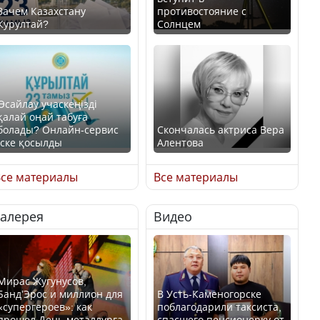
Зачем Казахстану
противостояние с
Курултай?
Солнцем
Өсайлау учаскеңізді
қалай оңай табуға
болады? Онлайн-сервис
Скончалась актриса Вера
іске қосылды
Алентова
се материалы
Все материалы
Галерея
Видео
В РФ вынесен заочный
приговор по уголовному
Как легко найти свой
делу об убийстве Игоря
участок для голосования?
Талькова
Мирас Жугунусов,
Банд’Эрос и миллион для
В Усть-Каменогорске
«супергероев»: как
поблагодарили таксиста,
прошел День металлурга
спасшего пенсионерку от