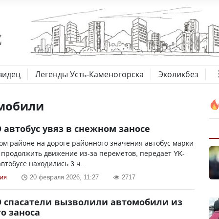
видец
Легенды Усть-Каменогорска
Эколикбез
мобили
 автобус увяз в снежном заносе
ом районе на дороге районного значения автобус марки
 продолжить движение из-за переметов, передает YK-
автобусе находились 3 ч...
ия
20 февраля 2026, 11:27
2717
О спасатели вызволили автомобили из
о заноса