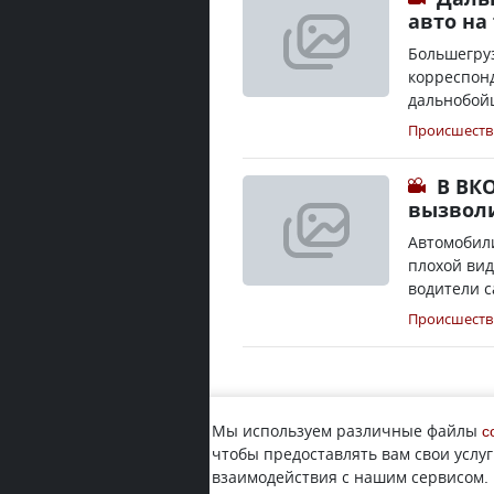
авто на
Большегруз
корреспонд
дальнобойщ
Происшеств
В ВКО
вызвол
Автомобили
плохой вид
водители с
Происшеств
Мы используем различные файлы
c
чтобы предоставлять вам свои услуг
взаимодействия с нашим сервисом.