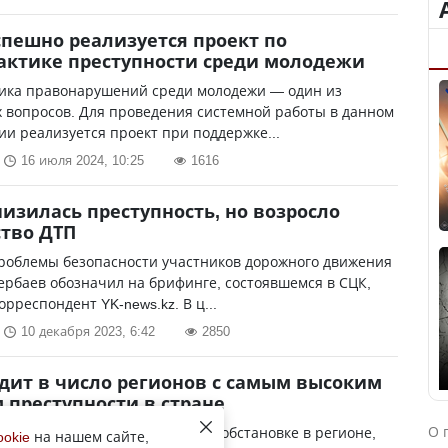
спешно реализуется проект по
ктике преступности среди молодежи
ика правонарушений среди молодежи — один из
 вопросов. Для проведения системной работы в данном
и реализуется проект при поддержке...
16 июля 2024, 10:25
1616
низилась преступность, но возросло
тво ДТП
роблемы безопасности участников дорожного движения
рбаев обозначил на брифинге, состоявшемся в СЦК,
орреспондент YK-news.kz. В ц...
10 декабря 2023, 6:42
2850
дит в число регионов с самым высоким
 преступности в стране
О 
РК рассказал о криминогенной обстановке в регионе,
ookie
на нашем сайте,