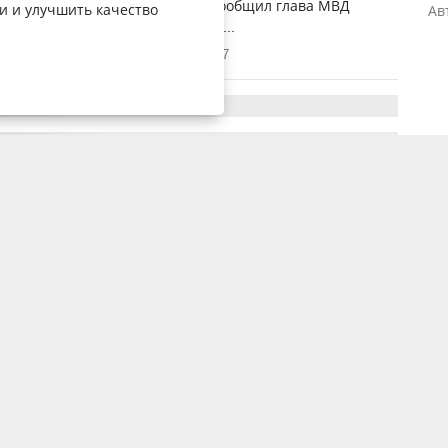
орреспондент YK-news.kz. Как сообщил глава МВД
и и улучшить качество
Ав
тжанов в ходе отчетной встреч...
3 октября 2022, 11:46
4087