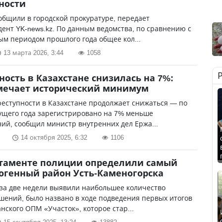
ности
общили в городской прокуратуре, передает
ент YK-news.kz. По данным ведомства, по сравнению с
м периодом прошлого года общее кол...
13 марта 2026, 3:44
1058
ность в Казахстане снизилась на 7%:
мечает исторический минимум
еступности в Казахстане продолжает снижаться — по
ущего года зарегистрировано на 7% меньше
ий, сообщил министр внутренних дел Ержа...
14 октября 2025, 6:32
1106
ртаменте полиции определили самый
генный район Усть-Каменогорска
 за две недели выявили наибольшее количество
ений, было названо в ходе подведения первых итогов
нского ОПМ «Участок», которое стар...