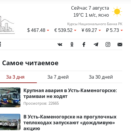
Сейчас 7 августа
19°C 1 м/с, ясно
Курсы Национального Банка РК
$
467.48
€
539.52
¥
69.27
₽
5.73
Самое читаемое
За 3 дня
За 7 дней
За 30 дней
Крупная авария в Усть-Каменогорске:
трамваи не ходят
Просмотров: 22665
В Усть-Каменогорске на прогулочных
теплоходах запускают «дождливую»
акцию