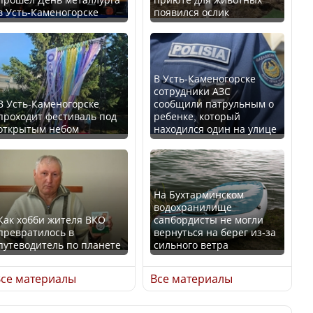
в Усть-Каменогорске
появился ослик
Казахстан возглавил
В России введены
рейтинг благополучия
дополнительные
среди стран Центральной
ограничения для
Азии
казахстанских прав
В Усть-Каменогорске
сотрудники АЗС
В Усть-Каменогорске
сообщили патрульным о
проходит фестиваль под
ребенке, который
открытым небом
находился один на улице
Будут ли представлены
Трамп официально
интересы регионов в
вступил в должность
Курултае?
президента США
На Бухтарминском
водохранилище
Как хобби жителя ВКО
сапбордисты не могли
превратилось в
вернуться на берег из-за
путеводитель по планете
сильного ветра
Ең төменгі жалақы,
Луну признали объектом
алимент, экология: жеті
культурного наследия,
се материалы
Все материалы
партия сайлаушылармен
находящегося под
нені талқылап жатыр?
угрозой исчезновения