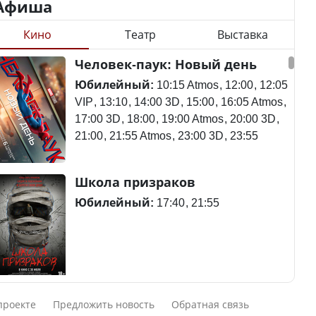
Афиша
Кино
Театр
Выставка
Минимальная зарплата,
алименты, экология — о
Станет ли
Человек-паук: Новый день
чем говорят с
метапневмовирус
избирателями
эпидемией, рассказали в
Юбилейный:
10:15 Atmos
12:00
12:05
представители партий
ВОЗ
VIP
13:10
14:00 3D
15:00
16:05 Atmos
17:00 3D
18:00
19:00 Atmos
20:00 3D
21:00
21:55 Atmos
23:00 3D
23:55
Пассажирский самолет
Школа призраков
Министр рассказал, из
потерпел крушение в
чего делают колбасу в
Южной Корее, погибли
Юбилейный:
17:40
21:55
Казахстане
120 человек
Министр объяснил,
Авиакатастрофа близ
Смешарики сквозь вселенные
почему казахстанские
Актау: Путин принес
проекте
Предложить новость
Обратная связь