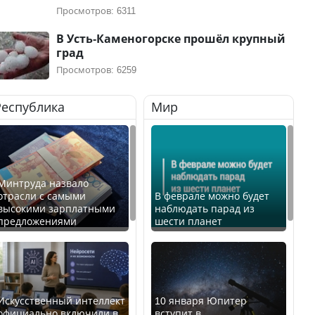
Просмотров: 6311
В Усть-Каменогорске прошёл крупный
град
Просмотров: 6259
Республика
Мир
Минтруда назвало
отрасли с самыми
В феврале можно будет
высокими зарплатными
наблюдать парад из
предложениями
шести планет
Искусственный интеллект
10 января Юпитер
официально включили в
вступит в