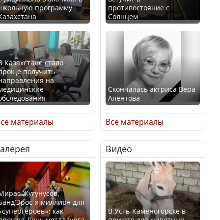
школьную программу
противостояние с
Казахстана
Солнцем
В Казахстане стало
проще получить
направления на
медицинские
Скончалась актриса Вера
обследования
Алентова
се материалы
Все материалы
Галерея
Видео
В РФ вынесен заочный
Қазақстан Орталық Азия
приговор по уголовному
елдері арасында әл-ауқат
делу об убийстве Игоря
индексінде көш бастады
Талькова
Мирас Жугунусов,
Банд’Эрос и миллион для
«супергероев»: как
В Усть-Каменогорске в
прошел День металлурга
приюте для животных