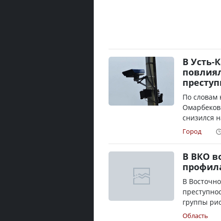
В Усть-
повлиял
преступ
По словам
Омарбекова
снизился н
Город
В ВКО 
профила
В Восточно
преступно
группы рис
Область