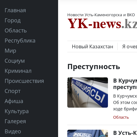
Главная
Новости Усть-Каменогорска и ВКО
Город
Область
Республика
Новый Казахстан
Я оче
Мир
Социум
Преступность
Криминал
В Курчу
Происшествия
преступ
Спорт
В Курчумск
Афиша
Об этом со
ходе брифи
Культура
Область
Галерея
Видео
В Усть-