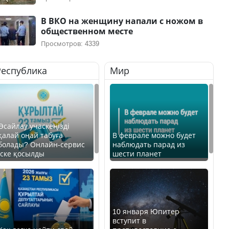
В ВКО на женщину напали с ножом в
общественном месте
Просмотров: 4339
Республика
Мир
Өсайлау учаскеңізді
қалай оңай табуға
В феврале можно будет
болады? Онлайн-сервис
наблюдать парад из
іске қосылды
шести планет
10 января Юпитер
вступит в