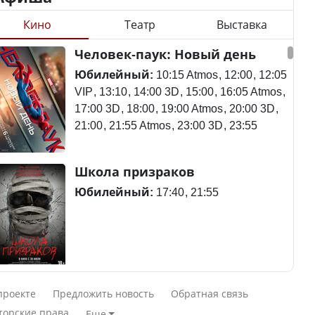
Кино
Театр
Выставка
Станет ли
Человек-паук: Новый день
Будут ли представлены
метапневмовирус
интересы регионов в
эпидемией, рассказали в
Юбилейный:
10:15 Atmos
12:00
12:05
Курултае?
ВОЗ
VIP
13:10
14:00 3D
15:00
16:05 Atmos
17:00 3D
18:00
19:00 Atmos
20:00 3D
21:00
21:55 Atmos
23:00 3D
23:55
Ең төменгі жалақы,
Пассажирский самолет
Школа призраков
алимент, экология: жеті
потерпел крушение в
партия сайлаушылармен
Южной Корее, погибли
Юбилейный:
17:40
21:55
нені талқылап жатыр?
120 человек
Минимальная зарплата,
алименты, экология — о
Авиакатастрофа близ
Смешарики сквозь вселенные
чем говорят с
Актау: Путин принес
проекте
Предложить новость
Обратная связь
избирателями
извинения президенту
Юбилейный:
10:00 VIP
11:45
15:30
торские права
Еще