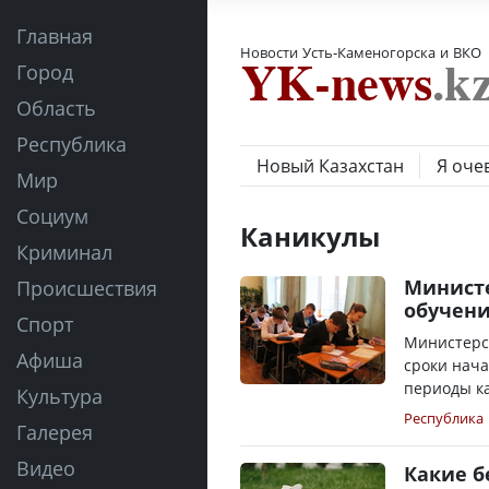
Главная
Новости Усть-Каменогорска и ВКО
Город
Область
Республика
Новый Казахстан
Я оче
Мир
Социум
Каникулы
Криминал
Министе
Происшествия
обучени
Спорт
Министерс
Афиша
сроки нача
периоды ка
Культура
Республика
Галерея
Видео
Какие б