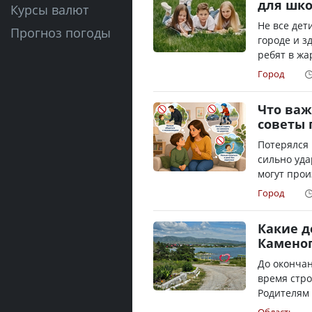
для шко
Курсы валют
Не все дет
Прогноз погоды
городе и з
ребят в жа
Город
Что важ
советы 
Потерялся 
сильно уда
могут прои
Город
Какие д
Каменог
До окончан
время стро
Родителям 