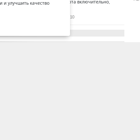
родлятся 11 дней: с 21 по 31 марта включительно,
и и улучшить качество
akon.kz. Об этом говорится...
15 марта 2024, 4:28
4210