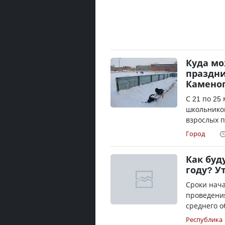
Куда мо
праздни
Камено
С 21 по 25
школьников
взрослых п
Город
Как буд
году? У
Сроки нача
проведени
среднего о
Республика