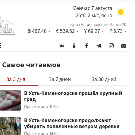
Сейчас 7 августа
26°C 2 м/с, ясно
Курсы Национального Банка РК
$
467.48
€
539.52
¥
69.27
₽
5.73
Самое читаемое
За 3 дня
За 7 дней
За 30 дней
В Усть-Каменогорске прошёл крупный
град
Просмотров: 6763
В Усть-Каменогорске продолжают
убирать поваленные ветром деревья
Просмотров: 5969