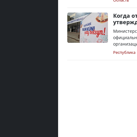
Область
Когда о
утвержд
Министерс
официальны
организаци
Республика