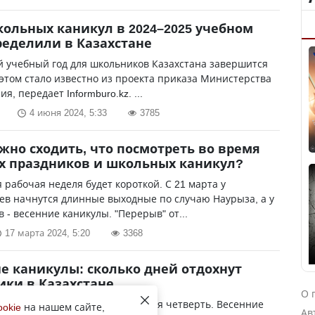
ольных каникул в 2024–2025 учебном
ределили в Казахстане
 учебный год для школьников Казахстана завершится
 этом стало известно из проекта приказа Министерства
, передает Informburo.kz. ...
4 июня 2024, 5:33
3785
жно сходить, что посмотреть во время
х праздников и школьных каникул?
рабочая неделя будет короткой. С 21 марта у
ев начнутся длинные выходные по случаю Наурыза, а у
 - весенние каникулы. "Перерыв" от...
17 марта 2024, 5:20
3368
е каникулы: сколько дней отдохнут
ки в Казахстане
О 
нских школах завершается третья четверть. Весенние
ookie
на нашем сайте,
Ав