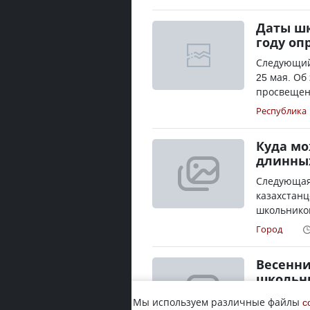
Даты шк
году оп
Следующий
25 мая. Об
просвещения
Республика
Куда мо
длинны
Следующая 
казахстанц
школьников
Город
Весенни
школьни
В казахста
Мы используем различные файлы
c