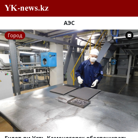
АЭС
Город