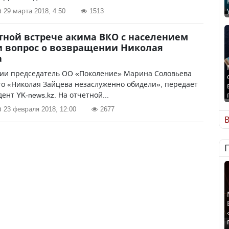
29 марта 2018, 4:50
1513
тной встрече акима ВКО с населением
 вопрос о возвращении Николая
а
нии председатель ОО «Поколение» Марина Соловьева
то «Николая Зайцева незаслуженно обидели», передает
ент YK-news.kz. На отчетной...
23 февраля 2018, 12:00
2677
В