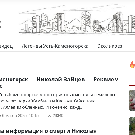
видец
Легенды Усть-Каменогорска
Эколикбез
меногорск — Николай Зайцев — Реквием
е
Усть-Каменогорске много приятных мест для семейного
рогулок: парки Жамбыла и Касыма Кайсенова,
, Аллея влюблённых. И конечно, кажд...
6 марта 2025, 10:15
28340
а информация о смерти Николая