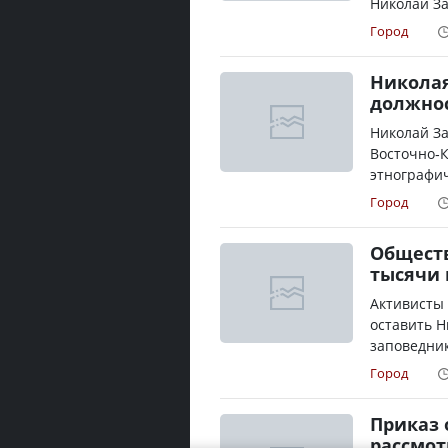
Николай За
Город
Николая
должно
Николай За
Восточно-К
этнографич
Город
Обществ
тысячи 
Активисты 
оставить Н
заповедник
Город
Приказ 
рассмот