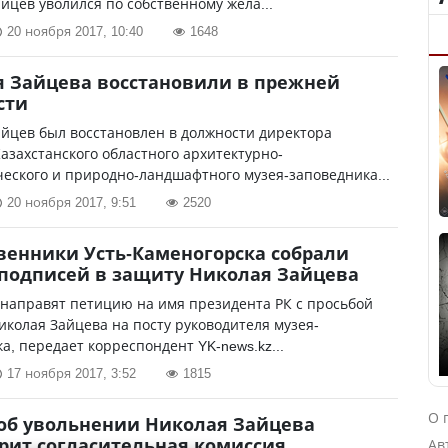
йцев уволился по собственному жела...
20 ноября 2017, 10:40
1648
 Зайцева восстановили в прежней
сти
йцев был восстановлен в должности директора
азахстанского областного архитектурно-
еского и природно-ландшафтного музея-заповедника...
20 ноября 2017, 9:51
2520
енники Усть-Каменогорска собрали
подписей в защиту Николая Зайцева
направят петицию на имя президента РК с просьбой
иколая Зайцева на посту руководителя музея-
а, передает корреспондент YK-news.kz...
17 ноября 2017, 3:52
1815
О 
об увольнении Николая Зайцева
рит согласительная комиссия
Ав