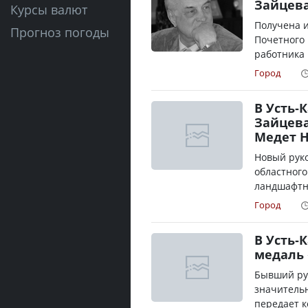
Зайцев
Курсы валют
Получена 
Прогноз погоды
Почетного 
работника 
Город
В Усть-
Зайцева
Медет 
Новый руко
областного
ландшафтно
Город
В Усть-
медаль
Бывший рук
значительн
передает к