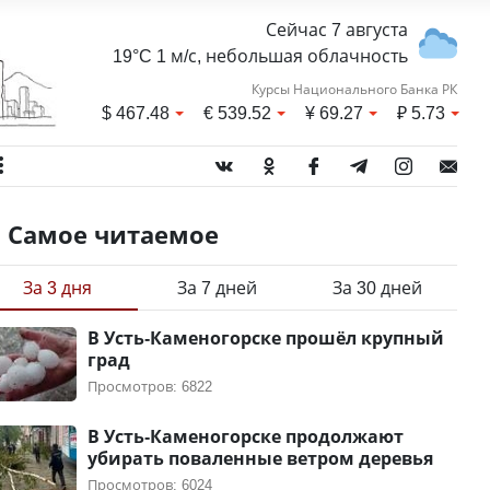
Сейчас 7 августа
19°C 1 м/с, небольшая облачность
Курсы Национального Банка РК
$
467.48
€
539.52
¥
69.27
₽
5.73
Самое читаемое
За 3 дня
За 7 дней
За 30 дней
В Усть-Каменогорске прошёл крупный
град
Просмотров: 6822
В Усть-Каменогорске продолжают
убирать поваленные ветром деревья
Просмотров: 6024