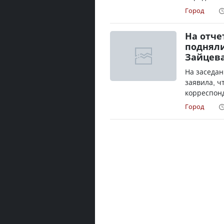
Город
На отче
подняли
Зайцев
На заседа
заявила, ч
корреспонд
Город