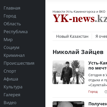
Главная
Новости Усть-Каменогорска и ВКО
Город
Область
Республика
Новый Казахстан
Я оче
Мир
Социум
Николай Зайцев
Криминал
Усть-Ка
Происшествия
по мечт
Спорт
Сегодня в 
Афиша
отдыха и п
«Саулетай»
Культура
Город
Галерея
Видео
Получен