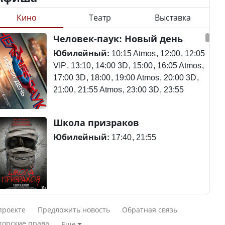
Кино
Театр
Выставка
Станет ли
Человек-паук: Новый день
Будут ли представлены
метапневмовирус
интересы регионов в
эпидемией, рассказали в
Юбилейный:
10:15 Atmos
12:00
12:05
Курултае?
ВОЗ
VIP
13:10
14:00 3D
15:00
16:05 Atmos
17:00 3D
18:00
19:00 Atmos
20:00 3D
21:00
21:55 Atmos
23:00 3D
23:55
Ең төменгі жалақы,
Пассажирский самолет
Школа призраков
алимент, экология: жеті
потерпел крушение в
партия сайлаушылармен
Южной Корее, погибли
Юбилейный:
17:40
21:55
нені талқылап жатыр?
120 человек
Минимальная зарплата,
алименты, экология — о
Авиакатастрофа близ
Смешарики сквозь вселенные
чем говорят с
Актау: Путин принес
проекте
Предложить новость
Обратная связь
избирателями
извинения президенту
Юбилейный:
10:00 VIP
11:45
15:30
торские права
Еще