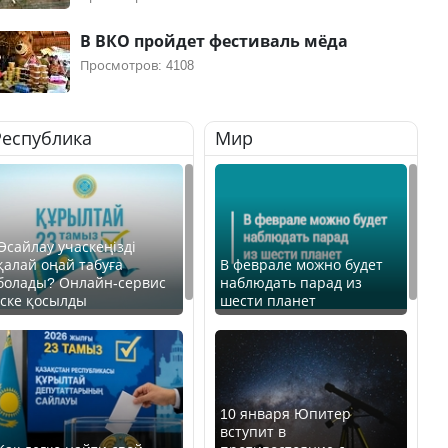
В ВКО пройдет фестиваль мёда
Просмотров: 4108
Республика
Мир
Өсайлау учаскеңізді
қалай оңай табуға
В феврале можно будет
болады? Онлайн-сервис
наблюдать парад из
іске қосылды
шести планет
10 января Юпитер
вступит в