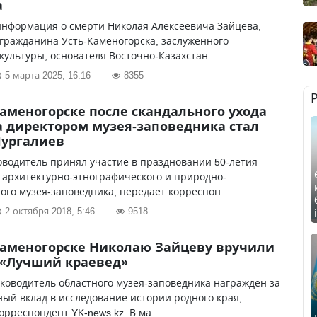
а
информация о смерти Николая Алексеевича Зайцева,
гражданина Усть-Каменогорска, заслуженного
культуры, основателя Восточно-Казахстан...
5 марта 2025, 16:16
8355
Каменогорске после скандального ухода
 директором музея-заповедника стал
Нургалиев
водитель принял участие в праздновании 50-летия
 архитектурно-этнографического и природно-
го музея-заповедника, передает корреспон...
2 октября 2018, 5:46
9518
Каменогорске Николаю Зайцеву вручили
 «Лучший краевед»
оводитель областного музея-заповедника награжден за
ый вклад в исследование истории родного края,
орреспондент YK-news.kz. В ма...