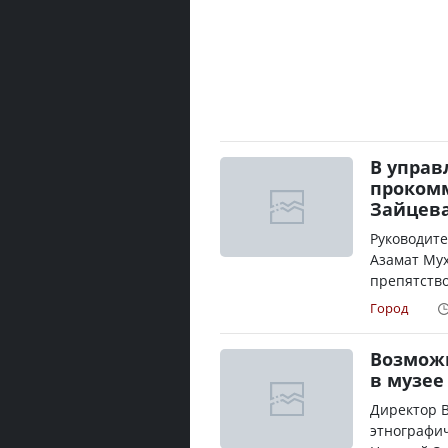
В управ
проком
Зайцев
Руководите
Азамат Му
препятство
Город
Возможн
в музее
Директор В
этнографи