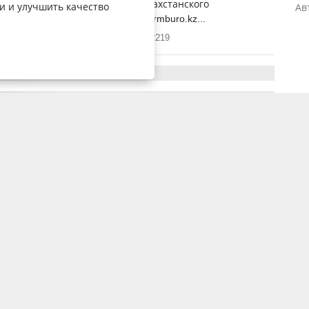
об испытаниях уникального казахстанского
и и улучшить качество
Ав
ового препарата, передает Informburo.kz...
12 ноября 2024, 3:50
2219