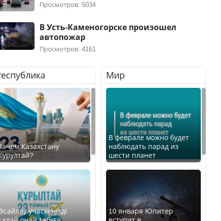
Просмотров: 5034
В Усть-Каменогорске произошел
автопожар
Просмотров: 4161
Республика
Мир
В феврале можно будет
Зачем Казахстану
наблюдать парад из
Курултай?
шести планет
Өсайлау учаскеңізді
10 января Юпитер
қалай оңай табуға
вступит в