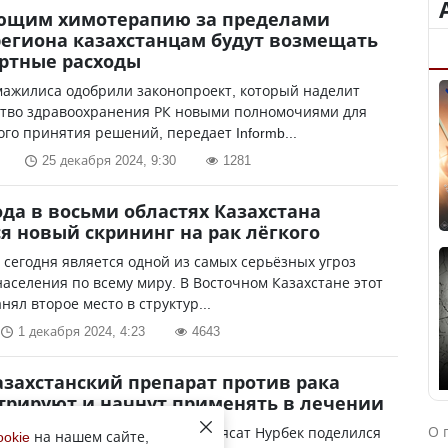
ющим химотерапию за пределами
региона казахстанцам будут возмещать
ртные расходы
мажилиса одобрили законопроект, который наделит
тво здравоохранения РК новыми полномочиями для
го принятия решений, передает Informb...
25 декабря 2024, 9:30
1281
года в восьми областях Казахстана
я новый скрининг на рак лёгкого
о сегодня является одной из самых серьёзных угроз
аселения по всему миру. В Восточном Казахстане этот
нял второе место в структур...
1 декабря 2024, 4:23
4643
азахстанский препарат против рака
трируют и начнут применять в лечении
О 
уки и высшего образования Саясат Нурбек поделился
ookie
на нашем сайте,