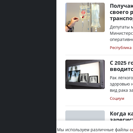
Получа
своего 
транспо
Депутаты 
Министерс
оперативно
Республика
С 2025 
вводитс
Рак лёгког
здоровью н
вид рака за
Социум
Когда к
зарегис
Министр на
Мы используем различные файлы
c