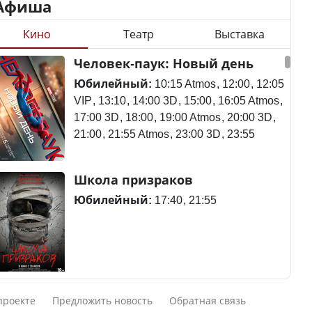
Афиша
Кино
Театр
Выставка
Казахстан возглавил
Станет ли
Человек-паук: Новый день
рейтинг благополучия
метапневмовирус
среди стран Центральной
эпидемией, рассказали в
Юбилейный:
10:15 Atmos
12:00
12:05
Азии
ВОЗ
VIP
13:10
14:00 3D
15:00
16:05 Atmos
17:00 3D
18:00
19:00 Atmos
20:00 3D
21:00
21:55 Atmos
23:00 3D
23:55
Пассажирский самолет
Школа призраков
Будут ли представлены
потерпел крушение в
интересы регионов в
Южной Корее, погибли
Юбилейный:
17:40
21:55
Курултае?
120 человек
Ең төменгі жалақы,
Авиакатастрофа близ
Смешарики сквозь вселенные
алимент, экология: жеті
Актау: Путин принес
проекте
Предложить новость
Обратная связь