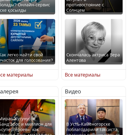
болады? Онлайн-сервис
противостояние с
іске қосылды
Солнцем
Как легко найти свой
Скончалась актриса Вера
участок для голосования?
Алентова
се материалы
Все материалы
Галерея
Видео
Минтруда назвало
В РФ вынесен заочный
отрасли с самыми
приговор по уголовному
высокими зарплатными
делу об убийстве Игоря
предложениями
Талькова
Мирас Жугунусов,
Банд’Эрос и миллион для
В Усть-Каменогорске
«супергероев»: как
поблагодарили таксиста,
прошел День металлурга
спасшего пенсионерку от