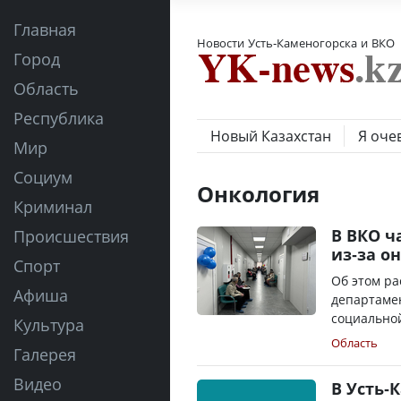
Главная
Новости Усть-Каменогорска и ВКО
Город
Область
Республика
Новый Казахстан
Я оче
Мир
Социум
Онкология
Криминал
В ВКО ч
Происшествия
из-за о
Спорт
Об этом р
Афиша
департамен
социальной
Культура
Область
Галерея
Видео
В Усть-