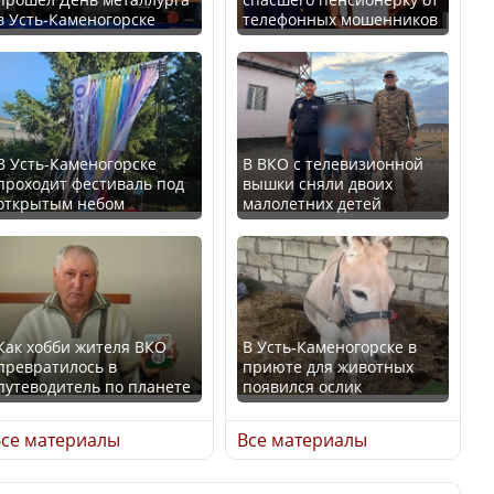
в Усть-Каменогорске
телефонных мошенников
Искусственный интеллект
В России введены
официально включили в
дополнительные
школьную программу
ограничения для
Казахстана
казахстанских прав
В Усть-Каменогорске
В ВКО с телевизионной
проходит фестиваль под
вышки сняли двоих
В Казахстане стало
открытым небом
малолетних детей
проще получить
направления на
Трамп официально
медицинские
вступил в должность
обследования
президента США
Как хобби жителя ВКО
В Усть-Каменогорске в
превратилось в
приюте для животных
путеводитель по планете
появился ослик
Луну признали объектом
Қазақстан Орталық Азия
культурного наследия,
се материалы
Все материалы
елдері арасында әл-ауқат
находящегося под
индексінде көш бастады
угрозой исчезновения