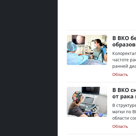
В ВКО б
образо
Колоректал
частоте ра
ранней диа
Область
В ВКО с
от рака
В структур
матки по В
области со
Область