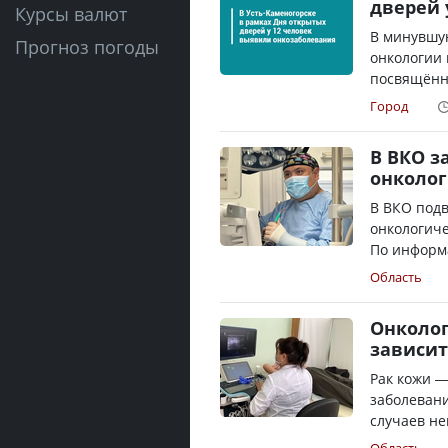
дверей 
Курсы валют
В минувшу
Прогноз погоды
онкологии 
посвящённ
Город
В ВКО з
онколог
В ВКО подв
онкологиче
По информ
Область
Онколог
зависит
Рак кожи —
заболевани
случаев не