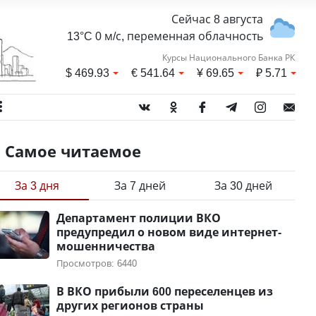
Сейчас 8 августа
13°C 0 м/с, переменная облачность
Курсы Национального Банка РК
$
469.93
€
541.64
¥
69.65
₽
5.71
Самое читаемое
За 3 дня
За 7 дней
За 30 дней
Департамент полиции ВКО
предупредил о новом виде интернет-
мошенничества
Просмотров: 6440
В ВКО прибыли 600 переселенцев из
других регионов страны